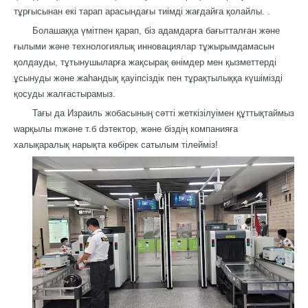
тұрғысынан екі тарап арасындағы тиімді жағдайға қолайлы. .
Болашаққа үмітпен қарап, біз адамдарға бағытталған және
ғылыми және технологиялық инновациялар тұжырымдамасын
қолдауды, тұтынушыларға жақсырақ өнімдер мен қызметтерді
ұсынуды және жаһандық қауіпсіздік пен тұрақтылыққа күшімізді
қосуды жалғастырамыз.
Тағы да Израиль жобасының сәтті жеткізілуімен құттықтаймыз
w
арқылы
m
және т.б
d
этектор
, және біздің компанияға
халықаралық нарықта көбірек сатылым тілейміз!