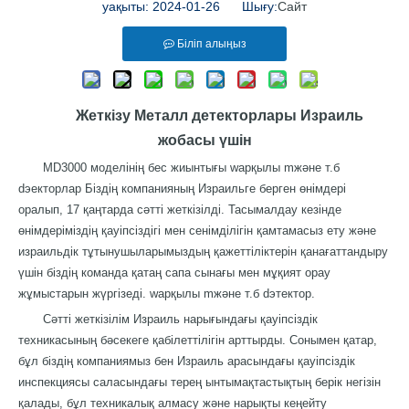
уақыты: 2024-01-26 Шығу:
Сайт
Біліп алыңыз
Жеткізу
Металл детекторлары
Израиль
жобасы үшін
MD3000 моделінің бес жиынтығы
w
арқылы
m
және т.б
d
эекторлар
Біздің компанияның Израильге берген өнімдері
оралып, 17 қаңтарда сәтті жеткізілді. Тасымалдау кезінде
өнімдеріміздің қауіпсіздігі мен сенімділігін қамтамасыз ету және
израильдік тұтынушыларымыздың қажеттіліктерін қанағаттандыру
үшін біздің команда қатаң сапа сынағы мен мұқият орау
жұмыстарын жүргізеді.
w
арқылы
m
және т.б
d
этектор
.
Сәтті жеткізілім Израиль нарығындағы қауіпсіздік
техникасының бәсекеге қабілеттілігін арттырды. Сонымен қатар,
бұл біздің компаниямыз бен Израиль арасындағы қауіпсіздік
инспекциясы саласындағы терең ынтымақтастықтың берік негізін
қалады, бұл техникалық алмасу және нарықты кеңейту