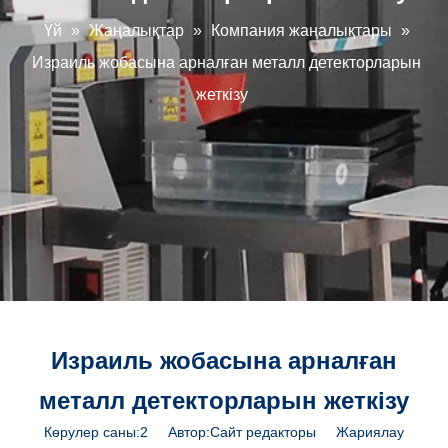
Үй
»
Жаңалықтар
»
Компания жаңалықтары
»
Израиль жобасына арналған металл детекторларын
жеткізу
Израиль жобасына арналған
металл детекторларын жеткізу
Көрулер саны:
2
Автор:Сайт редакторы Жариялау