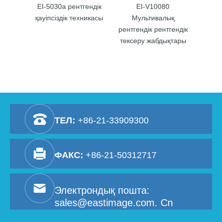
EI-5030a рентгендік
EI-V10080
ES
қауіпсіздік техникасы
Мультивалық
рентгендік рентгендік
инсп
тексеру жабдықтары
ТЕЛ:
+86-21-33909300
ФАКС:
+86-21-50312717
Электрондық пошта:
sales@eastimage.com. Cn