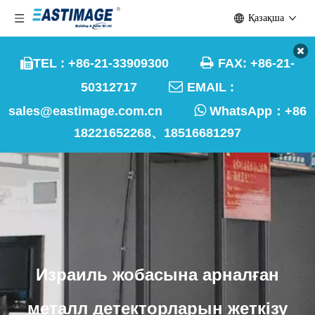
Қазақша

TEL : +86-21-33909300
FAX: +86-21-


50312717
EMAIL :

sales@eastimage.com.cn
WhatsApp：
+86
18221652268、18516681297
Израиль жобасына арналған
металл детекторларын жеткізу