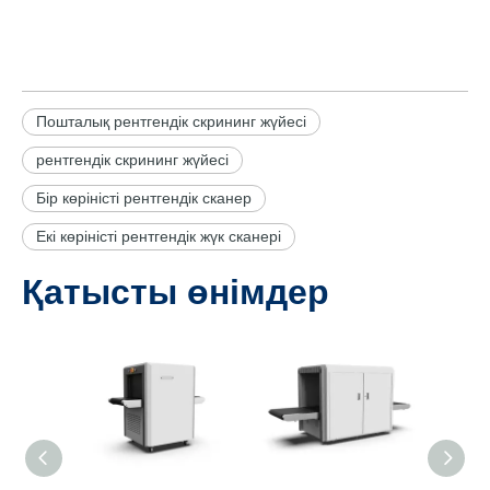
Пошталық рентгендік скрининг жүйесі
рентгендік скрининг жүйесі
Бір көріністі рентгендік сканер
Екі көріністі рентгендік жүк сканері
Қатысты өнімдер