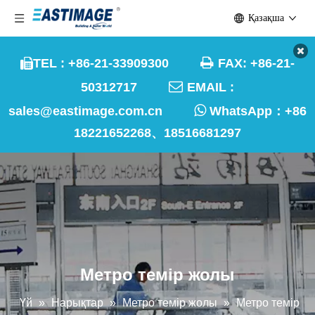
Қазақша

TEL : +86-21-33909300
FAX: +86-21-


50312717
EMAIL :

sales@eastimage.com.cn
WhatsApp：
+86
18221652268、18516681297
Метро темір жолы
Үй
»
Нарықтар
»
Метро темір жолы
»
Метро темір