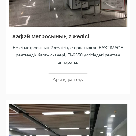
Хэфэй метросының 2 желісі
Hefei метросының 2 желісінде орнатылған EASTIMAGE
рентгендік багаж сканері, EI-6550 үлгісіндегі рентген
аппараты.
Ары қарай оқу