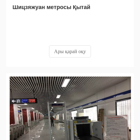
Шицзяжуан метросы Қытай
Ары қарай оқу