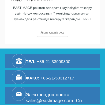
EASTIMAGE рентген аппараты қауіпсіздікті тексеру
үшін Ченду метросының 7 желісінде орнатылған.
Әуежайдағы рентгендік тексеруге жарамды EI-6550
үлгісіндегі рентгендік багаж сканері.
Ары қарай оқу
ТЕЛ:
+86-21-33909300
ФАКС:
+86-21-50312717
Электрондық пошта:
sales@eastimage.com. Cn