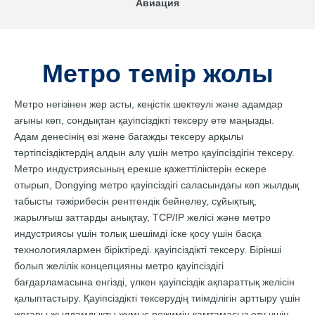
Авиация
Метро темір жолы
Метро негізінен жер асты, кеңістік шектеулі және адамдар
ағыны көп, сондықтан қауіпсіздікті тексеру өте маңызды.
Адам денесінің өзі және багажды тексеру арқылы
тәртіпсіздіктердің алдын алу үшін метро қауіпсіздігін тексеру.
Метро индустриясының ерекше қажеттіліктерін ескере
отырып, Dongying метро қауіпсіздігі саласындағы көп жылдық
табысты тәжірибесін рентгендік бейнелеу, сұйықтық,
жарылғыш заттарды анықтау, TCP/IP желісі және метро
индустриясы үшін толық шешімді іске қосу үшін басқа
технологиялармен біріктіреді. қауіпсіздікті тексеру. Бірінші
болып желілік концепцияны метро қауіпсіздігі
бағдарламасына енгізді, үлкен қауіпсіздік ақпараттық желісін
қалыптастыру. Қауіпсіздікті тексерудің тиімділігін арттыру үшін
жоғары жылдамдықты жұмыс режимін қамтамасыз ету үшін