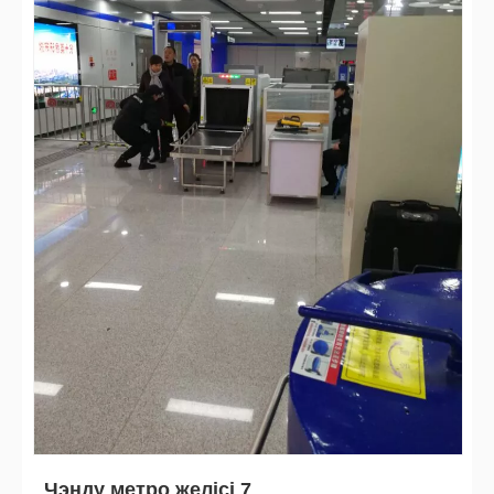
Чэнду метро желісі 7