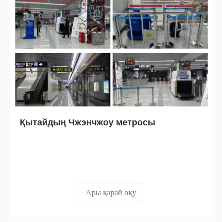
Қытайдың Чжэнчжоу метросы
Ары қарай оқу