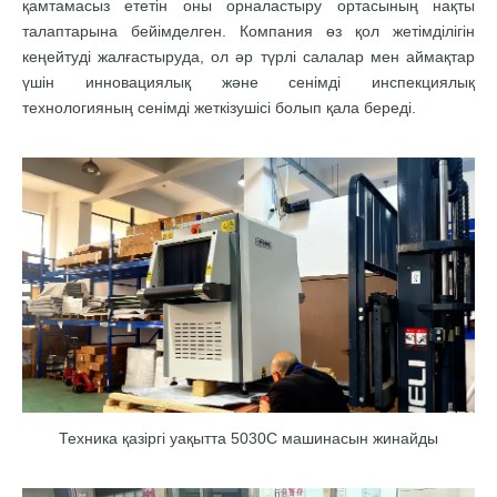
қамтамасыз ететін оны орналастыру ортасының нақты
талаптарына бейімделген. Компания өз қол жетімділігін
кеңейтуді жалғастыруда, ол әр түрлі салалар мен аймақтар
үшін инновациялық және сенімді инспекциялық
технологияның сенімді жеткізушісі болып қала береді.
Техника қазіргі уақытта 5030C машинасын жинайды