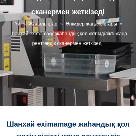
сканермен жеткізеді
Үй
»
Жаңалықтар
»
Өнімдер жаңалықтары
»
Шанхай eximamage жаһандық қол жетімділікті жаңа
рентгендік сканермен жеткізеді
Шанхай eximamage жаһандық қол