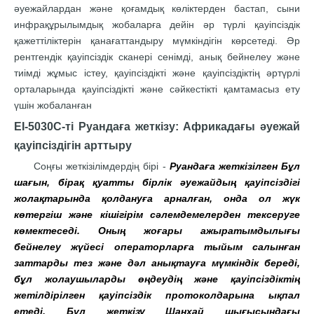
әуежайлардан және қоғамдық көліктерден бастап, сыни
инфрақұрылымдық жобаларға дейін әр түрлі қауіпсіздік
қажеттіліктерін қанағаттандыру мүмкіндігін көрсетеді. Әр
рентгендік қауіпсіздік сканері сенімді, анық бейнелеу және
тиімді жұмыс істеу, қауіпсіздікті және қауіпсіздіктің әртүрлі
орталарында қауіпсіздікті және сәйкестікті қамтамасыз ету
үшін жобаланған
EI-5030C-ті Руандаға жеткізу: Африкадағы әуежай
қауіпсіздігін арттыру
Соңғы жеткізілімдердің бірі -
Руандаға жеткізілген Бұл
шағын, бірақ қуатты бірлік әуежайдың қауіпсіздігі
жолақтарында қолдануға арналған, онда ол жүк
көтергіш және кішігірім сәлемдемелерден тексеруге
көмектеседі. Оның жоғары ажыратымдылығы
бейнелеу жүйесі операторларға тыйым салынған
заттарды тез және дәл анықтауға мүмкіндік береді,
бұл жолаушыларды өңдеудің және қауіпсіздіктің
жетілдірілген қауіпсіздік протоколдарына ықпал
етеді. Бұл жеткізу Шанхай шығысындағы