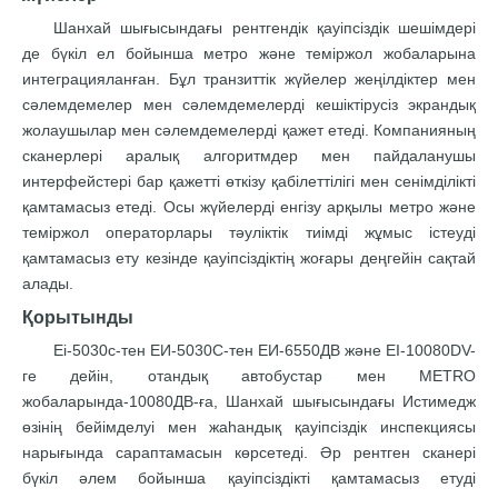
Шанхай шығысындағы рентгендік қауіпсіздік шешімдері
де бүкіл ел бойынша метро және теміржол жобаларына
интеграцияланған. Бұл транзиттік жүйелер жеңілдіктер мен
сәлемдемелер мен сәлемдемелерді кешіктірусіз экрандық
жолаушылар мен сәлемдемелерді қажет етеді. Компанияның
сканерлері аралық алгоритмдер мен пайдаланушы
интерфейстері бар қажетті өткізу қабілеттілігі мен сенімділікті
қамтамасыз етеді. Осы жүйелерді енгізу арқылы метро және
теміржол операторлары тәуліктік тиімді жұмыс істеуді
қамтамасыз ету кезінде қауіпсіздіктің жоғары деңгейін сақтай
алады.
Қорытынды
Ei-5030c-тен ЕИ-5030C-тен ЕИ-6550ДВ және EI-10080DV-
ге дейін, отандық автобустар мен METRO
жобаларында-10080ДВ-ға, Шанхай шығысындағы Истимедж
өзінің бейімделуі мен жаһандық қауіпсіздік инспекциясы
нарығында сараптамасын көрсетеді. Әр рентген сканері
бүкіл әлем бойынша қауіпсіздікті қамтамасыз етуді