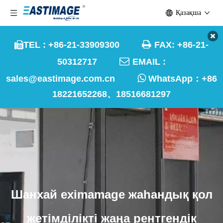
Қазақша

TEL : +86-21-33909300
FAX: +86-21-


50312717
EMAIL :

sales@eastimage.com.cn
WhatsApp：
+86
18221652268、18516681297
Шанхай eximamage жаһандық қол
жетімділікті жаңа рентгендік