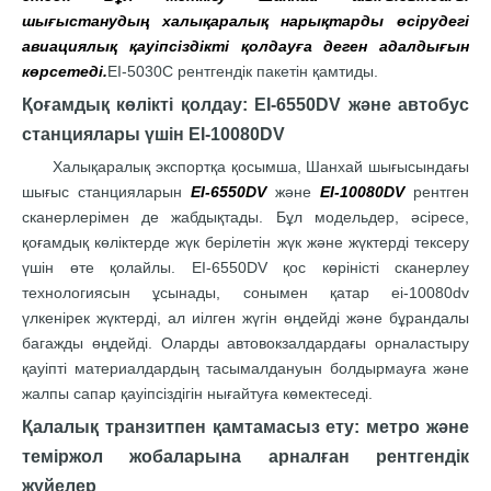
шығыстанудың халықаралық нарықтарды өсірудегі
авиациялық қауіпсіздікті қолдауға деген адалдығын
көрсетеді.
EI-5030C рентгендік пакетін қамтиды.
Қоғамдық көлікті қолдау: EI-6550DV және автобус
станциялары үшін EI-10080DV
Халықаралық экспортқа қосымша, Шанхай шығысындағы
шығыс станцияларын
EI-6550DV
және
EI-10080DV
рентген
сканерлерімен де жабдықтады. Бұл модельдер, әсіресе,
қоғамдық көліктерде жүк берілетін жүк және жүктерді тексеру
үшін өте қолайлы. EI-6550DV қос көріністі сканерлеу
технологиясын ұсынады, сонымен қатар ei-10080dv
үлкенірек жүктерді, ал иілген жүгін өңдейді және бұрандалы
багажды өңдейді. Оларды автовокзалдардағы орналастыру
қауіпті материалдардың тасымалдануын болдырмауға және
жалпы сапар қауіпсіздігін нығайтуға көмектеседі.
Қалалық транзитпен қамтамасыз ету: метро және
теміржол жобаларына арналған рентгендік
жүйелер