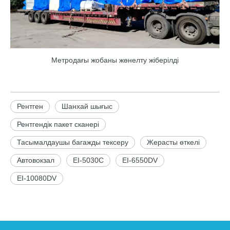
Метродағы жобаны жөнелту жіберілді
Рентген
Шанхай шығыс
Рентгендік пакет сканері
Тасымалдаушы багажды тексеру
Жерасты өткелі
Автовокзал
EI-5030C
EI-6550DV
EI-10080DV