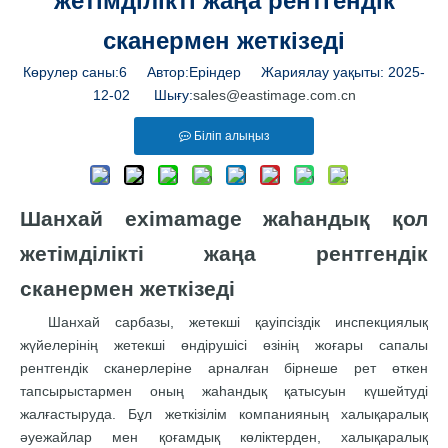
жетімділікті жаңа рентгендік
сканермен жеткізеді
Көрулер саны:
6
Автор:Еріндер Жариялау уақыты: 2025-
12-02 Шығу:
sales@eastimage.com.cn
Біліп алыңыз
Шанхай eximamage жаһандық қол
жетімділікті жаңа рентгендік
сканермен жеткізеді
Шанхай сарбазы, жетекші қауіпсіздік инспекциялық
жүйелерінің жетекші өндірушісі өзінің жоғары сапалы
рентгендік сканерлеріне арналған бірнеше рет өткен
тапсырыстармен оның жаһандық қатысуын күшейтуді
жалғастыруда. Бұл жеткізілім компанияның халықаралық
әуежайлар мен қоғамдық көліктерден, халықаралық