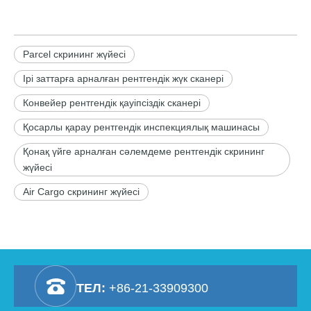
Parcel скрининг жүйесі
Ірі заттарға арналған рентгендік жүк сканері
Конвейер рентгендік қауіпсіздік сканері
Қосарлы қарау рентгендік инспекциялық машинасы
Қонақ үйге арналған сәлемдеме рентгендік скрининг
жүйесі
Air Cargo скрининг жүйесі
ТЕЛ:
+86-21-33909300