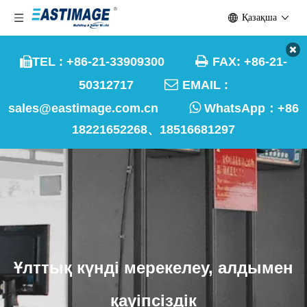
Қазақша

TEL : +86-21-33909300
FAX: +86-21-


50312717
EMAIL :

sales@eastimage.com.cn
WhatsApp：
+86
18221652268、18516681297
Ұлттық күнді мерекелеу, алдымен
қауіпсіздік