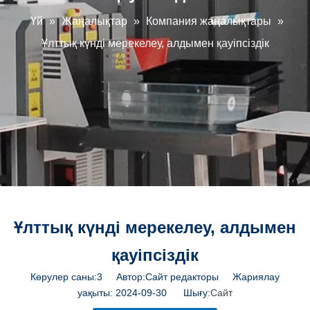
Үй
»
Жаңалықтар
»
Компания жаңалықтары
»
Ұлттық күнді мерекелеу, алдымен қауіпсіздік
Ұлттық күнді мерекелеу, алдымен
қауіпсіздік
Көрулер саны:
3
Автор:Сайт редакторы Жариялау
уақыты: 2024-09-30 Шығу:
Сайт