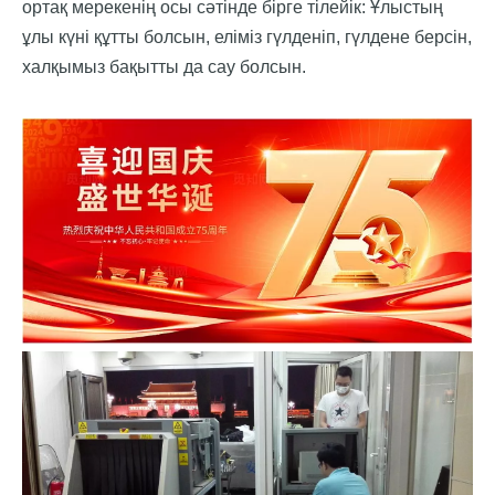
ортақ мерекенің осы сәтінде бірге тілейік:
Ұлыстың
ұлы күні құтты болсын, еліміз гүлденіп, гүлдене берсін,
халқымыз бақытты да сау болсын.