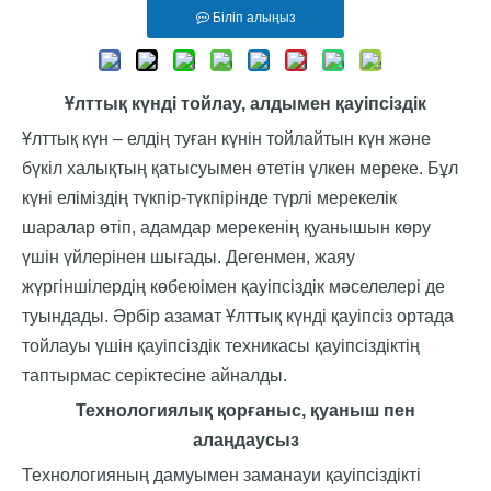
Біліп алыңыз
Ұлттық күнді тойлау, алдымен қауіпсіздік
Ұлттық күн – елдің туған күнін тойлайтын күн және
бүкіл халықтың қатысуымен өтетін үлкен мереке. Бұл
күні еліміздің түкпір-түкпірінде түрлі мерекелік
шаралар өтіп, адамдар мерекенің қуанышын көру
үшін үйлерінен шығады. Дегенмен, жаяу
жүргіншілердің көбеюімен қауіпсіздік мәселелері де
туындады. Әрбір азамат Ұлттық күнді қауіпсіз ортада
тойлауы үшін қауіпсіздік техникасы қауіпсіздіктің
таптырмас серіктесіне айналды.
Технологиялық қорғаныс, қуаныш пен
алаңдаусыз
Технологияның дамуымен заманауи қауіпсіздікті