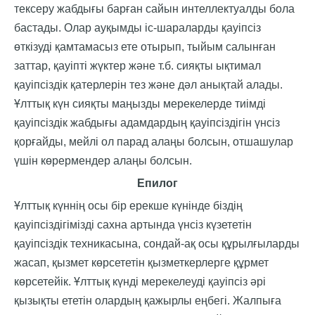
тексеру жабдығы барған сайын интеллектуалды бола
бастады. Олар ауқымды іс-шараларды қауіпсіз
өткізуді қамтамасыз ете отырып, тыйым салынған
заттар, қауіпті жүктер және т.б. сияқты ықтимал
қауіпсіздік қатерлерін тез және дәл анықтай алады.
Ұлттық күн сияқты маңызды мерекелерде тиімді
қауіпсіздік жабдығы адамдардың қауіпсіздігін үнсіз
қорғайды, мейлі ол парад алаңы болсын, отшашулар
үшін көрермендер алаңы болсын.
E
пилог
Ұлттық күннің осы бір ерекше күнінде біздің
қауіпсіздігімізді сахна артында үнсіз күзететін
қауіпсіздік техникасына, сондай-ақ осы құрылғыларды
жасап, қызмет көрсететін қызметкерлерге құрмет
көрсетейік. Ұлттық күнді мерекелеуді қауіпсіз әрі
қызықты ететін олардың қажырлы еңбегі. Жалпыға