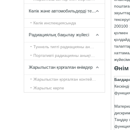
поштаға
Көлік және автомобильдерді тексеру
зауытта
тексеру
Көлік инспекциясында
200100 
қолмен
Радиациялық бақылау жүйесі
қолдайд
талапта
Туннель типті радиацияны анықтау жүйесі
хаттама
Портативті радиацияны анықтау жүйесі
жүйесіме
Жарылыстан қорғалған өнімдер
Өнім
Жарылыстан қорғалған контейнерлер
Бағдар
Кескінді
Жарылыс көрпе
функци
Матери
дискрим
Таңдау 
функци