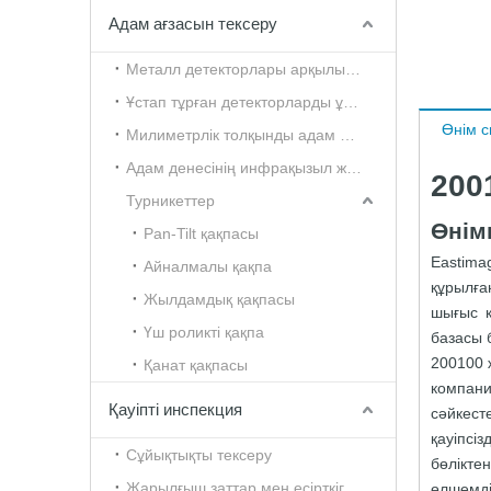
Адам ағзасын тексеру
Металл детекторлары арқылы өту
Ұстап тұрған детекторларды ұстаңыз
Өнім 
Милиметрлік толқынды адам денесі сканері
Адам денесінің инфрақызыл және жылу сканері
200
Турникеттер
Өнім
Pan-Tilt қақпасы
Eastima
Айналмалы қақпа
құрылға
Жылдамдық қақпасы
шығыс к
Үш роликті қақпа
базасы 
200100 
Қанат қақпасы
компани
Қауіпті инспекция
сәйкест
қауіпсі
Сұйықтықты тексеру
бөлікте
Жарылғыш заттар мен есірткіге қарсы күрес басқармасы
өлшемді