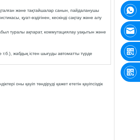
ықталған және тақтайшалар санын, пайдаланушы
стикасы, қуат-өздігінен, кескінді сақтау және алу
абыл туралы ақпарат, коммутациялау уақытын және
не т.б.), жабдық істен шығуды автоматты түрде
ері оны қауіп төндіруді қажет ететін қауіпсіздік