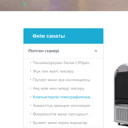
Өнім санаты
Рентген сканері
Тасымалдаушы багаж LNSpection
Жүк пен жүкті тексеру
Паллет және жүк инспекциясы
Аяқ киім мен киімді тексеру
Компьютерлік томографиялық тексеру (CT)
Азаматтық авиация инспекциясының аппараты
Өнеркәсіптік және тапсырыстық инспекция
Қызмет және керек-жарақтар