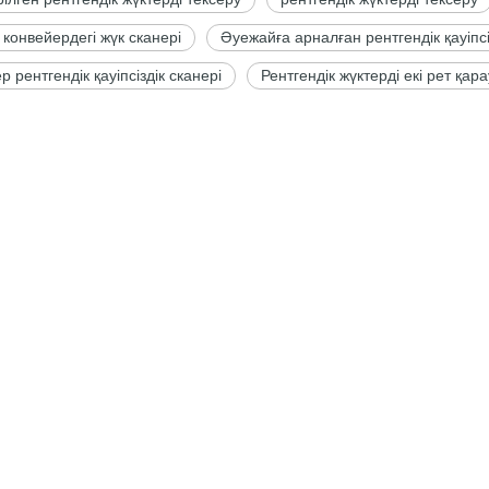
конвейердегі жүк сканері
Әуежайға арналған рентгендік қауіпсі
 рентгендік қауіпсіздік сканері
Рентгендік жүктерді екі рет қара