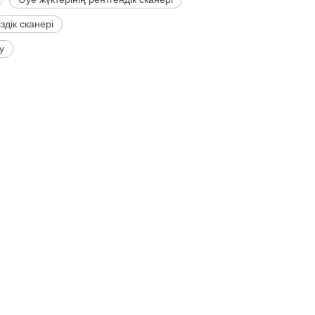
здік сканері
у