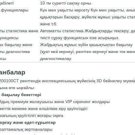
абілеті
10 тм суретті сақтау орны.
у функциялары
Күн мен уақытты көрсету Күн мен уақытты, ан
құқықтарын басқару, жүйелік жұмыс уақыты стати
және т.б.
ты статистика және
Автоматты статистика Жабдықтарды тексеру, д
ункциясы
тиісті сұрау функциясын іске асырыңыз.
н бақылау және
Жабдықтың жұмыс күйін қашықтықтан бақылау
ты диагностика
(қуат көзі кернеуі, рентген кернеуі және ток жә
ясы
диагностикалау.
анбалар
00100CT рентгендік инспекциясының жүйесінің 3D бейнелеу мүмкіндікт
ына өте ыңғайлы:
з бақылау бекеттері
йдың премиум жолаушысы және VIP скрининг жолдары
еттік мекеме және елшілікке кіру қауіпсіздігі
мағының қауіптілігі жоғары оқиға
орғау және әдет-ғұрыптар
араптамалық зертханалары