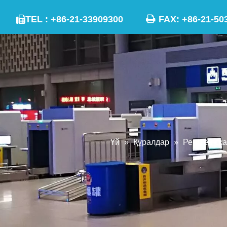

TEL : +86-21-33909300
FAX: +86-21

Үй
»
Құралдар
»
Рентген ска