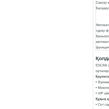
Сақтау қ
Басқар
Автомат
сұрау ф
Қашықта
автомат
функци
Қолд
ESCAN 2
орталар
Қауіпсі
• Әуежа
• Мемлек
• VIP ай
Құқық қ
• Сот с