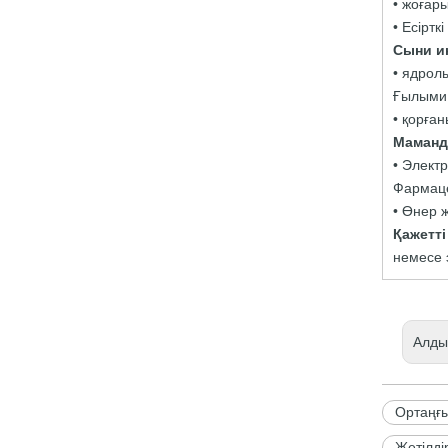
• жоғары
• Есірт
Сыни 
• ядролы
Ғылыми 
• қорға
Маманд
• Электр
Фармаце
• Өнер 
Қажетті
немесе э
Алды
Ортаңғы
Жетілді