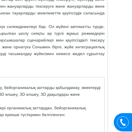
р мен жануарларды тексеруге және жануарларды және
ынған тауарларды мемлекеттік қауіпсіздік саласында
жүк сәлемдемелері бар. Ол жүйені автоматты түрде,
ырылған шолу сияқты әр түрлі жұмыс режимдерін
сымшалар сценарийлері мен қауіпсіздікті тексеру
 және орнатуға Сонымен бірге, жүйе интеграциялық
рді тасымалдау жүйесімен немесе жедел сұрыптау
ау, бейорганикалық заттарды қабылдамау, жиектерді
і, 3D өлшеу, 3D өлшеу, 3D дақылдары және
ндері органикалық заттардан, бейорганикалық
ар ерекше түстермен белгіленген.