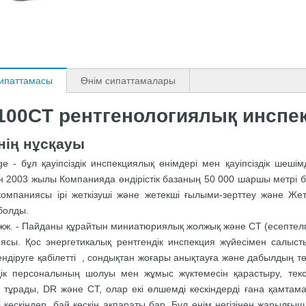
сипаттамасы
Өнім сипаттамалары
100CT рентгенологиялық инспе
нің нұсқауы
ge - бұл қауіпсіздік инспекциялық өнімдері мен қауіпсіздік шеші
н 2003 жылы Компанияда өндірістік базаның 50 000 шаршы метрі ба
омпаниясы ірі жеткізуші және жетекші ғылыми-зерттеу және Жетек
болды.
жж. - Пайданы құрайтын миниатюриялық жолжық және CT (есептелг
ясы. Қос энергетикалық рентгендік инспекция жүйесімен салыст
ендіруге қабілетті , сондықтан жоғары анықтауға және дабылдың 
здік персоналының шолуы мен жұмыс жүктемесін қарастыру, текс
н тұрады, DR және CT, олар екі өлшемді кескіндерді ғана қамта
 кескіндер, бай кескін ақпараты бар. Бұл өнім негізінен жарылғыш 