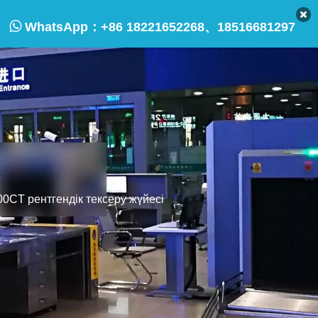

WhatsApp：
+86 18221652268、18516681297
0CT рентгендік тексеру жүйесі