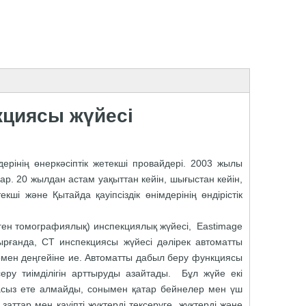
кциясы жүйесі
мдерінің өнеркәсіптік жетекші провайдері. 2003 жылы
р. 20 жылдан астам уақыттан кейін, шығыстан кейін,
ші және Қытайда қауіпсіздік өнімдерінің өндірістік
ен томографиялық) инспекциялық жүйесі, Eastimage
ырғанда, CT инспекциясы жүйесі дәлірек автоматты
төмен деңгейіне ие. Автоматты дабыл беру функциясы
еру тиімділігін арттыруды азайтады. Бұл жүйе екі
масыз ете алмайды, сонымен қатар бейнелер мен үш
заттар мен қауіпті жүктерді тексеруге, жүктерді және