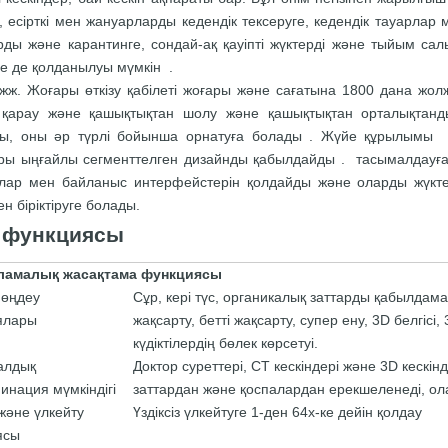
, есірткі мен жануарларды кедендік тексеруге, кедендік тауарла
рды және карантинге, сондай-ақ қауіпті жүктерді және тыйым сал
ге де қолданылуы мүмкін .
жж. Жоғары өткізу қабілеті жоғары және сағатына 1800 дана жол
 қарау және қашықтықтан шолу және қашықтықтан орталықтанд
ы, оны әр түрлі бойынша орнатуға болады . Жүйе құрылымы қо
ры ыңғайлы сегменттелген дизайнды қабылдайды . тасымалдауға
лар мен байланыс интерфейстерін қолдайды және оларды жүкте
н біріктіруге болады.
 функциясы
ламалық жасақтама функциясы
 өңдеу
Сұр, кері түс, органикалық заттарды қабылдам
ялары
жақсарту, бетті жақсарту, супер ену, 3D белгіс
күдіктілердің бөлек көрсетуі.
алдық
Доктор суреттері, CT кескіндері және 3D кескі
инация мүмкіндігі
заттардан және қоспалардан ерекшеленеді, ол
және үлкейту
Үздіксіз үлкейтуге 1-ден 64х-ке дейін қолдау
ясы