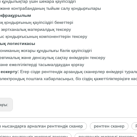
 құндылықтар үшін шекара қауіпсіздігі
кі және контрабанданың тыйым салу қондырғылары
инфрақұрылым
қ қондырғының қауіпсіздігі бекеттері
зертханалық материалдық тексеру
ныс қондырғысының компоненттерін тексеру
ық логистикасы
ониканың жоғары құндылығы Көлік қауіпсіздігі
втикалық және денсаулық сақтау өнімдерін тексеру
және ежелгiлiктерді тасымалдаудан қорғау
 ескерту:
Егер сізде рентгендік арзандық сканерлер өнімдері турал
лектрондық поштаға хабарласыңыз, біз сіздің қажеттіліктеріңізге к
ңғы:
 нысандарға арналған рентгендік сканер
рентген сканер
рілген рентгендік жүктерді тексеру
рентгендік жүктерді тексеру