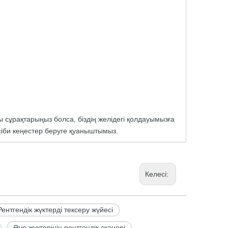
ы сұрақтарыңыз болса, біздің желідегі қолдауымызға
әсіби кеңестер беруге қуаныштымыз.
Келесі:
Рентгендік жүктерді тексеру жүйесі
Әуе жүктерінің рентгендік сканері