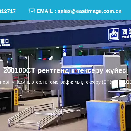

-50312717
EMAIL :
sales@eastimage.com.cn
200100CT рентгендік тексеру жүйесі
нері
»
Компьютерлік томографиялық тексеру (CT)
»
20010