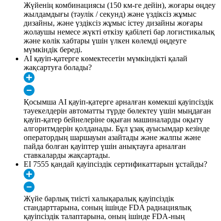
Жүйенің комбинациясы (150 км-ге дейін), жоғары өңдеу
жылдамдығы (тәулік / секунд) және үздіксіз жұмыс
дизайны, және үздіксіз жұмыс істеу дизайны жоғары
жолаушы немесе жүкті өткізу қабілеті бар логистикалық
және көлік хабтары үшін үлкен көлемді өңдеуге
мүмкіндік береді.
AI қауіп-қатерге көмектесетін мүмкіндікті қалай
жақсартуға болады?
Қосымша AI қауіп-қатерге арналған көмекші қауіпсіздік
тәуекелдерін автоматты түрде бөлектеу үшін мыңдаған
қауіп-қатер бейнелеріне оқыған машиналарды оқыту
алгоритмдерін қолданады. Бұл ұзақ ауысымдар кезінде
оператордың шаршауын азайтады және жалпы және
пайда болған қауіптер үшін анықтауға арналған
ставкаларды жақсартады.
EI 7555 қандай қауіпсіздік сертификаттарын ұстайды?
Жүйе барлық тиісті халықаралық қауіпсіздік
стандарттарына, соның ішінде FDA радиациялық
қауіпсіздік талаптарына, оның ішінде FDA-ның