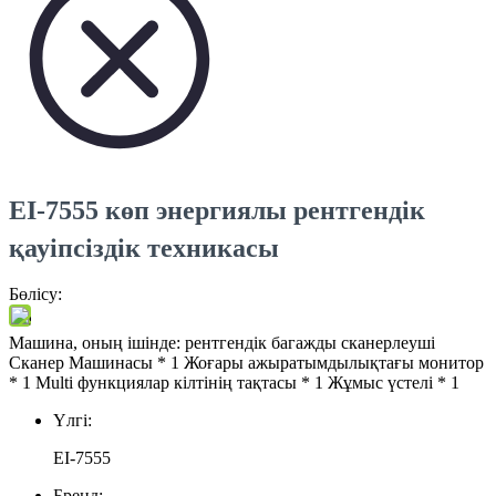
EI-7555 көп энергиялы рентгендік
қауіпсіздік техникасы
Бөлісу:
Машина, оның ішінде: рентгендік багажды сканерлеуші ​​
Сканер Машинасы * 1 Жоғары ажыратымдылықтағы монитор
* 1 Multi функциялар кілтінің тақтасы * 1 Жұмыс үстелі * 1
Үлгі:
EI-7555
Бренд: