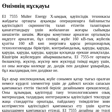
Өнімнің нұсқауы
EI 7555 Multer Energy X-ымдық қауіпсіздік техникасы
жабдығы ортаңғы ауқымды операцияларға байланысты
қауіпсіздікті скринингтің талап етілетін талаптарын
қанағаттандыру үшін жобаланған жоғары сыйымды
шешілетін шешім. Жоғары комутивке арналған орталықты
өңдеуге арналған, бұл сенімді жүйе 160 кВ-тық жүйелік
қуатты 160 кВ көп энергияға қарсы репционарлық
технологияларды біріктіріп, контрабандалық, қаруды, қаруды,
қаруды, қаруды, қаруды, қаруды қосқанда ерекше анықталды.
Кішігірім жүйелерден айырмашылығы, EI 7555-те ортаңғы
бөлшектер, жүктер, жүктер мен жүктерді тиімді өңдеу үшін,
ол оны жоғары көлемде де, дәлдік пен дәлдікке ұшырайды,
бұл жылдамдық пен дәлдікке ие.
Бұл ауыр инспекциялық жүйе сонымен қатар тығыз оралған
немесе күрделі элементтер үшін де дәйекті кескін сапасын
қамтамасыз ететін тікелей беріліс дизайнымен ерекшеленеді.
Оны зұлымдық қауіптерді тану технологиясымен озық
материалдық талдаудың интеграциясы қауіпсіздікті тексеруде
жаңа стандартты орнатады, пайдалану тиімділігіне зиян
келтірместен қауіпсіздікті қамтамасыз ету үшін қуатты
құралдармен қамтамасыз етіледі. EI 7555 дизайны әр түрлі