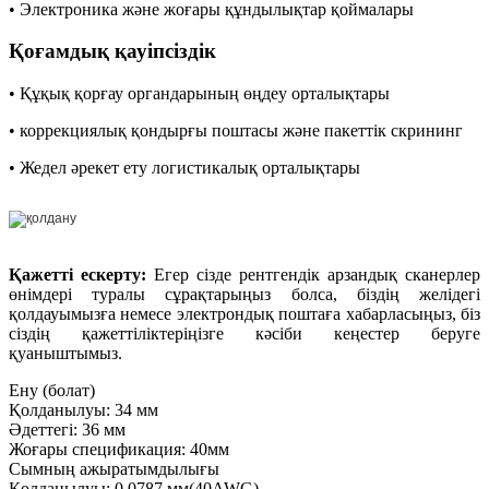
• Электроника және жоғары құндылықтар қоймалары
Қоғамдық қауіпсіздік
• Құқық қорғау органдарының өңдеу орталықтары
• коррекциялық қондырғы поштасы және пакеттік скрининг
• Жедел әрекет ету логистикалық орталықтары
Қажетті ескерту:
Егер сізде рентгендік арзандық сканерлер
өнімдері туралы сұрақтарыңыз болса, біздің желідегі
қолдауымызға немесе электрондық поштаға хабарласыңыз, біз
сіздің қажеттіліктеріңізге кәсіби кеңестер беруге
қуаныштымыз.
Ену (болат)
Қолданылуы: 34 мм
Әдеттегі: 36 мм
Жоғары спецификация: 40мм
Сымның ажыратымдылығы
Қолданылуы: 0,0787 мм(40AWG)