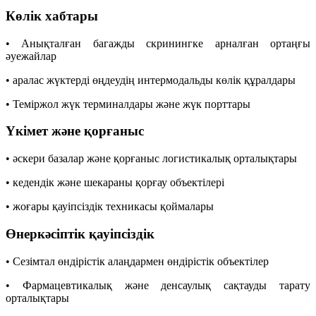
Көлік хабтары
• Анықталған багажды скринингке арналған ортаңғы
әуежайлар
• аралас жүктерді өңдеудің интермодальды көлік құралдары
• Теміржол жүк терминалдары және жүк порттары
Үкімет және қорғаныс
• әскери базалар және қорғаныс логистикалық орталықтары
• кедендік және шекараны қорғау объектілері
• жоғары қауіпсіздік техникасы қоймалары
Өнеркәсіптік қауіпсіздік
• Сезімтал өндірістік алаңдармен өндірістік объектілер
• Фармацевтикалық және денсаулық сақтауды тарату
орталықтары