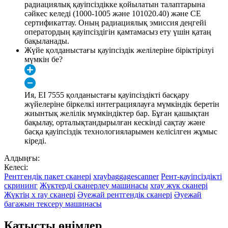
радиациялық қауіпсіздікке қойылатын талаптарына
сәйкес келеді (1000-1005 және 101020.40) және CE
сертификаттау. Оның радиациялық эмиссия деңгейі
оператордың қауіпсіздігін қамтамасыз ету үшін қатаң
бақыланады.
Жүйе қолданыстағы қауіпсіздік желілеріне біріктірілуі
мүмкін бе?
Ия, EI 7555 қолданыстағы қауіпсіздікті басқару
жүйелеріне біркелкі интеграциялауға мүмкіндік беретін
жиынтық желілік мүмкіндіктер бар. Бұған қашықтан
бақылау, орталықтандырылған кескінді сақтау және
басқа қауіпсіздік технологияларымен келісілген жұмыс
кіреді.
Алдыңғы:
Келесі:
Рентгендік пакет сканері
xraybaggagescanner
Рент-қауіпсіздікті
скрининг
Жүктерді сканерлеу машинасы
xray жүк сканері
Жүктің x ray сканері
Әуежай рентгендік сканері
Әуежай
багажын тексеру машинасы
Қатысты өнімдер