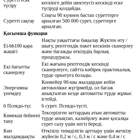
кескінге дейін шектеусіз кескінді еске
түсіру
түсіруді қолдайды.
Соңғы 90 күннен бастап суреттерге
Суретті сақтау
арналған 500 000 сурет, суреттерге
арналған.
Қосымша функция
Нақты уақыттағы бақылау Жүктен өту /
Ei-bb100 қара
шығу, рентгендік пакет кескінін сканерлеу
жәшігі
және багажды өткізудің барлық
процедурасы.
Екі жағына рентгендік кескінді
Екі бағытты
сканерлеуге, сайтта көбірек практикалық
сканерлеу
түрде орнатуға болады.
Конвейер 90-шы жылдардан кейін
Энергияны
автокөлікке жүгірмейді, ол багаж
үнемдеу
анықталған кезде автоматты түрде жұмыс
істейді.
6 Псевдо-түс
6 сурет. Псевдо-түсті.
Тексерілген заттардың атын автоматты
Көмекші бейнені
түрде анықтап, калибрлеу және қосалқы
тану
сурет салу үшін негіз береді.
Көп
Өткізілу тиімділігін арттыру үшін жеткізу
жылдамдықты
жүйесін 0,2 м / с, 0,3 м / с және 0,4 м / с