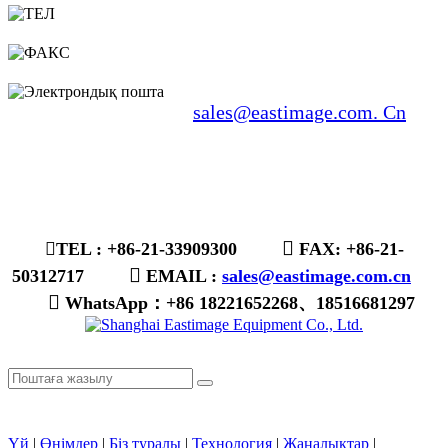
ТЕЛ:
+86-21-33909300
ФАКС:
+86-21-50312717
Электрондық пошта:
sales@eastimage.com. Cn


TEL : +86-21-33909300
FAX: +86-21-

50312717
EMAIL :
sales@eastimage.com.cn

WhatsApp：
+86 18221652268、18516681297
Үй
|
Өнімдер
|
Біз туралы
|
Технология
|
Жаңалықтар
|