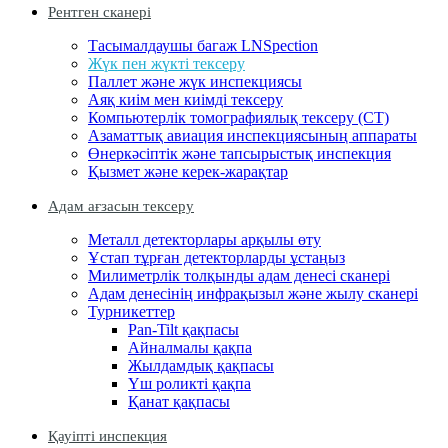
Рентген сканері
Тасымалдаушы багаж LNSpection
Жүк пен жүкті тексеру
Паллет және жүк инспекциясы
Аяқ киім мен киімді тексеру
Компьютерлік томографиялық тексеру (CT)
Азаматтық авиация инспекциясының аппараты
Өнеркәсіптік және тапсырыстық инспекция
Қызмет және керек-жарақтар
Адам ағзасын тексеру
Металл детекторлары арқылы өту
Ұстап тұрған детекторларды ұстаңыз
Милиметрлік толқынды адам денесі сканері
Адам денесінің инфрақызыл және жылу сканері
Турникеттер
Pan-Tilt қақпасы
Айналмалы қақпа
Жылдамдық қақпасы
Үш роликті қақпа
Қанат қақпасы
Қауіпті инспекция