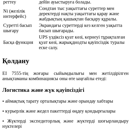
реттеу
дейін ауыстыруға болады.
Сондтан тыс уақыттағы суреттер мен
Ni (желілік
деректерді нақты уақыттағы қарау және
интерфейс)
жабдықтың қашықтан басқару құралы.
Суретті басып
Экрандағы суреттерді кез келген уақытта
шығару
басып шығарады.
UPS үздіксіз қуат көзі, кернеуі тұрақталған
Басқа функция
қуат көзі, жарықдиодты қауіпсіздік туралы
еске салу.
Қолдану
EI 7555-тің жоғары сыйымдылығы мен жетілдірілген
анықтаманы комбинациясы оны өте ыңғайлы етеді:
Логистика және жүк қауіпсіздігі
• аймақтық тарату орталықтары және орындау хабтары
• курьерлік және жедел пакеттерді өңдеу қондырғылары
• Жүктерді экспедиторлық және жүктерді шоғырландыру
нүктелері