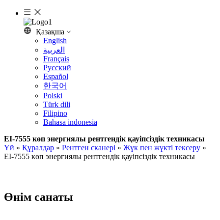
Қазақша
English
العربية
Français
Pусский
Español
한국어
Polski
Türk dili
Filipino
Bahasa indonesia
EI-7555 көп энергиялы рентгендік қауіпсіздік техникасы
Үй
»
Құралдар
»
Рентген сканері
»
Жүк пен жүкті тексеру
»
EI-7555 көп энергиялы рентгендік қауіпсіздік техникасы
Өнім санаты