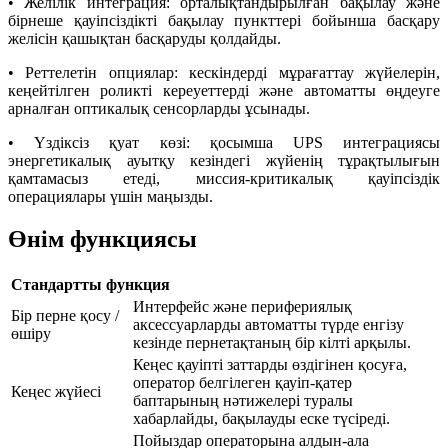
• Желілік интеграция: орталықтандырылған бақылау және
бірнеше қауіпсіздікті бақылау пункттері бойынша басқару
желісін қашықтан басқаруды қолдайды.
• Реттелетін опциялар: кескіндерді мұрағаттау жүйелерін,
кеңейтілген роликті кереуеттерді және автоматты өңдеуге
арналған оптикалық сенсорларды ұсынады.
• Үздіксіз қуат көзі: қосымша UPS интеграциясы
энергетикалық ауытқу кезіндегі жүйенің тұрақтылығын
қамтамасыз етеді, миссия-критикалық қауіпсіздік
операциялары үшін маңызды.
Өнім функциясы
Стандартты функция
Интерфейс және перифериялық
Бір перне қосу /
аксессуарларды автоматты түрде енгізу
өшіру
кезінде пернетақтаның бір кілті арқылы.
Кеңес қауіпті заттарды өздігінен қосуға,
оператор белгілеген қауіп-қатер
Кеңес жүйесі
баптарының нәтижелері туралы
хабарлайды, бақылауды еске түсіреді.
Пойыздар операторына алдын-ала