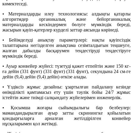
көмектеседі.
• Материалдарды илеу технологиясы: алдыңғы қатарлы
алгоритмдер органикалық және бейорганикалық
материалдарды кескіндермен бөлуге мүмкіндік береді,
жасырын қауіп-қатерлер күрделі заттар аясында көрінеді.
• Бейімделуді анықтау параметрлері: нақты қауіпсіздік
талаптарына негізделген анықтама сезімталдығын теңшеуге,
жалған дабылды басқарумен теңдестіруді теңдестіруге
мүмкіндік береді.
• Ауыр конвейер жүйесі: түзетуді қажет етпейтін және 150 кг-
ға дейін (331 фунт) (331 фунт) (331 фунт), секундына 24 см-ге
дейін (9,4) дейін (9,4) дейін) өткізе алады.
• Үздіксіз жұмыс дизайны: ұзартылған пайдалану кезінде
өнімділікті қамтамасыз ету үшін тәулік бойы 24/7 жұмыс
істейтін және тиімді салқындату жүйелерімен инженерлік.
• Қосымша жоғары сыйымдылығы бар белбеулер:
мамандандырылған ауыр затты скринингке қойылатын
қондырғыларға арналған жетілдірілген конвейер
нұсқаларымен қол жетімді.