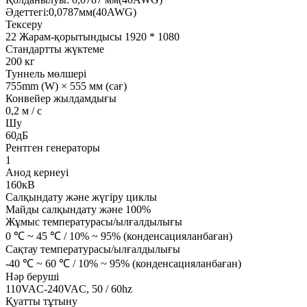
Әдеттегі:0,0787мм(40AWG)
Тексеру
22 Жарам-қорытындысы 1920 * 1080
Стандартты жүктеме
200 кг
Туннель мөлшері
755mm (W) × 555 мм (сағ)
Конвейер жылдамдығы
0,2 м / с
Шу
60дБ
Рентген генераторы
1
Анод кернеуі
160кВ
Салқындату және жүгіру циклы
Майды салқындату және 100%
Жұмыс температурасы/ылғалдылығы
0 ℃ ~ 45 ℃ / 10% ~ 95% (конденсацияланбаған)
Сақтау температурасы/ылғалдылығы
-40 ℃ ~ 60 ℃ / 10% ~ 95% (конденсацияланбаған)
Нәр беруші
110VAC-240VAC, 50 / 60hz
Қуатты тұтыну