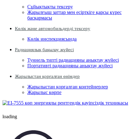
Сұйықтықты тексеру
Жарылғыш заттар мен есірткіге қарсы күрес
басқармасы
Көлік және автомобильдерді тексеру
Көлік инспекциясында
Радиациялық бақылау жүйесі
Туннель типті радиацияны анықтау жүйесі
Портативті радиацияны анықтау жүйесі
Жарылыстан қорғалған өнімдер
Жарылыстан қорғалған контейнерлер
Жарылыс көрпе
loading