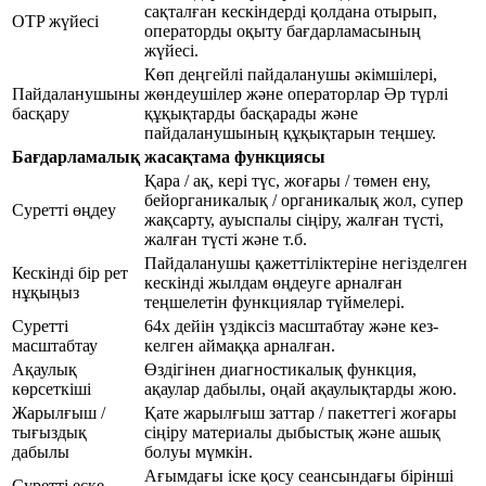
сақталған кескіндерді қолдана отырып,
OTP жүйесі
операторды оқыту бағдарламасының
жүйесі.
Көп деңгейлі пайдаланушы әкімшілері,
Пайдаланушыны
жөндеушілер және операторлар Әр түрлі
басқару
құқықтарды басқарады және
пайдаланушының құқықтарын теңшеу.
Бағдарламалық жасақтама функциясы
Қара / ақ, кері түс, жоғары / төмен ену,
бейорганикалық / органикалық жол, супер
Суретті өңдеу
жақсарту, ауыспалы сіңіру, жалған түсті,
жалған түсті және т.б.
Пайдаланушы қажеттіліктеріне негізделген
Кескінді бір рет
кескінді жылдам өңдеуге арналған
нұқыңыз
теңшелетін функциялар түймелері.
Суретті
64x дейін үздіксіз масштабтау және кез-
масштабтау
келген аймаққа арналған.
Ақаулық
Өздігінен диагностикалық функция,
көрсеткіші
ақаулар дабылы, оңай ақаулықтарды жою.
Жарылғыш /
Қате жарылғыш заттар / пакеттегі жоғары
тығыздық
сіңіру материалы дыбыстық және ашық
дабылы
болуы мүмкін.
Ағымдағы іске қосу сеансындағы бірінші
Суретті еске