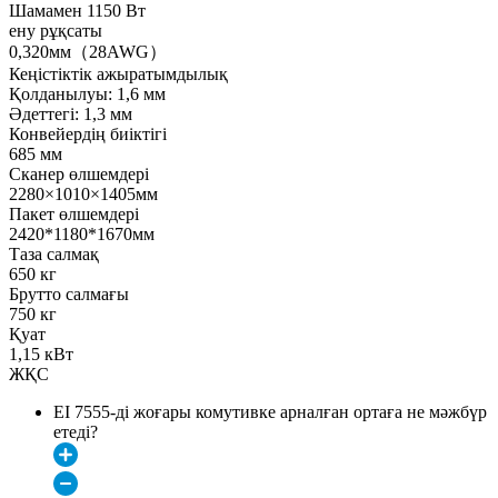
Шамамен 1150 Вт
ену рұқсаты
0,320мм（28AWG）
Кеңістіктік ажыратымдылық
Қолданылуы: 1,6 мм
Әдеттегі: 1,3 мм
Конвейердің биіктігі
685 мм
Сканер өлшемдері
2280×1010×1405мм
Пакет өлшемдері
2420*1180*1670мм
Таза салмақ
650 кг
Брутто салмағы
750 кг
Қуат
1,15 кВт
ЖҚС
EI 7555-ді жоғары комутивке арналған ортаға не мәжбүр
етеді?