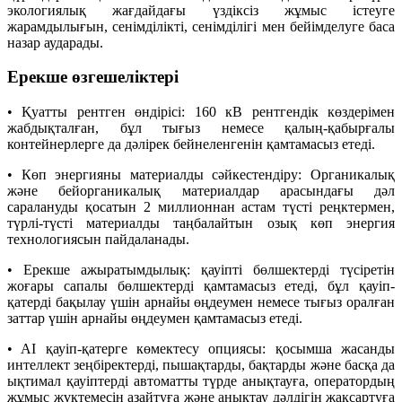
экологиялық жағдайдағы үздіксіз жұмыс істеуге
жарамдылығын, сенімділікті, сенімділігі мен бейімделуге баса
назар аударады.
Ерекше өзгешеліктері
• Қуатты рентген өндірісі: 160 кВ рентгендік көздерімен
жабдықталған, бұл тығыз немесе қалың-қабырғалы
контейнерлерге да дәлірек бейнеленгенін қамтамасыз етеді.
• Көп энергияны материалды сәйкестендіру: Органикалық
және бейорганикалық материалдар арасындағы дәл
саралануды қосатын 2 миллионнан астам түсті реңктермен,
түрлі-түсті материалды таңбалайтын озық көп энергия
технологиясын пайдаланады.
• Ерекше ажыратымдылық: қауіпті бөлшектерді түсіретін
жоғары сапалы бөлшектерді қамтамасыз етеді, бұл қауіп-
қатерді бақылау үшін арнайы өңдеумен немесе тығыз оралған
заттар үшін арнайы өңдеумен қамтамасыз етеді.
• AI қауіп-қатерге көмектесу опциясы: қосымша жасанды
интеллект зеңбіректерді, пышақтарды, бақтарды және басқа да
ықтимал қауіптерді автоматты түрде анықтауға, оператордың
жұмыс жүктемесін азайтуға және анықтау дәлдігін жақсартуға