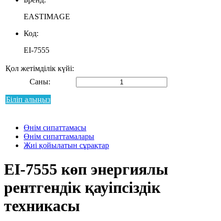
EASTIMAGE
Код:
EI-7555
Қол жетімділік күйі:
Саны:
Біліп алыңыз
Өнім сипаттамасы
Өнім сипаттамалары
Жиі қойылатын сұрақтар
EI-7555 көп энергиялы
рентгендік қауіпсіздік
техникасы