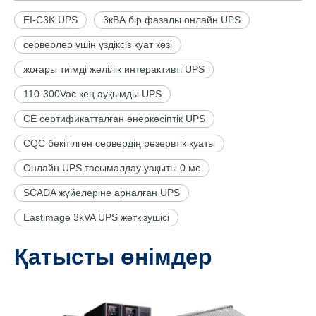
EI-C3K UPS
3кВА бір фазалы онлайн UPS
серверлер үшін үздіксіз қуат көзі
жоғары тиімді желілік интерактивті UPS
110-300Vac кең ауқымды UPS
CE сертификатталған өнеркәсіптік UPS
CQC бекітілген сервердің резервтік қуаты
Онлайн UPS тасымалдау уақыты 0 мс
SCADA жүйелеріне арналған UPS
Eastimage 3kVA UPS жеткізушісі
Қатысты өнімдер