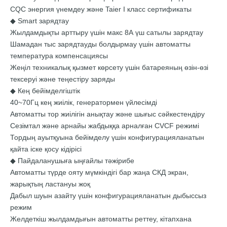
CQC энергия үнемдеу және Taier I класс сертификаты
◆ Smart зарядтау
Жылдамдықты арттыру үшін макс 8А үш сатылы зарядтау
Шамадан тыс зарядтауды болдырмау үшін автоматты
температура компенсациясы
Жеңіл техникалық қызмет көрсету үшін батареяның өзін-өзі
тексеруі және теңестіру заряды
◆ Кең бейімделгіштік
40~70Гц кең жиілік, генератормен үйлесімді
Автоматты тор жиілігін анықтау және шығыс сәйкестендіру
Сезімтал және арнайы жабдыққа арналған CVCF режимі
Тордың ауытқуына бейімделу үшін конфигурацияланатын
қайта іске қосу кідірісі
◆ Пайдаланушыға ыңғайлы тәжірибе
Автоматты түрде ояту мүмкіндігі бар жаңа СКД экран,
жарықтың ластануы жоқ
Дабыл шуын азайту үшін конфигурацияланатын дыбыссыз
режим
Желдеткіш жылдамдығын автоматты реттеу, кітапхана