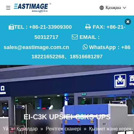
Қазақша

TEL : +86-21-33909300
FAX: +86-21-


50312717
EMAIL :

sales@eastimage.com.cn
WhatsApp：
+86
18221652268、18516681297
EI-C3K UPS/EI-C3KS UPS
Үй
»
Құралдар
»
Рентген сканері
»
Қызмет және керек-