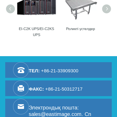
EI-C2K UPS/EI-C2KS
Роликті үстелдер
Те
UPS
ТЕЛ:
+86-21-33909300
ФАКС:
+86-21-50312717
Электрондық пошта:
sales@eastimage.com. Cn