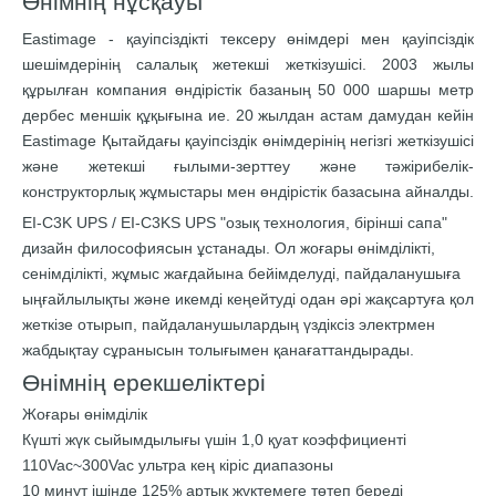
Өнімнің нұсқауы
Eastimage - қауіпсіздікті тексеру өнімдері мен қауіпсіздік
шешімдерінің салалық жетекші жеткізушісі. 2003 жылы
құрылған компания өндірістік базаның 50 000 шаршы метр
дербес меншік құқығына ие. 20 жылдан астам дамудан кейін
Eastimage Қытайдағы қауіпсіздік өнімдерінің негізгі жеткізушісі
және жетекші ғылыми-зерттеу және тәжірибелік-
конструкторлық жұмыстары мен өндірістік базасына айналды.
EI-C3K UPS / EI-C3KS UPS "озық технология, бірінші сапа"
дизайн философиясын ұстанады. Ол жоғары өнімділікті,
сенімділікті, жұмыс жағдайына бейімделуді, пайдаланушыға
ыңғайлылықты және икемді кеңейтуді одан әрі жақсартуға қол
жеткізе отырып, пайдаланушылардың үздіксіз электрмен
жабдықтау сұранысын толығымен қанағаттандырады.
Өнімнің ерекшеліктері
Жоғары өнімділік
Күшті жүк сыйымдылығы үшін 1,0 қуат коэффициенті
110Vac~300Vac ультра кең кіріс диапазоны
10 минут ішінде 125% артық жүктемеге төтеп береді