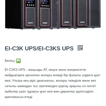
EI-C3K UPS/EI-C3KS UPS
Бөлісу:
EI-C2KS UPS - маңызды АТ, кеңсе және өнеркәсіптік
жабдықтарға арналған жоғары өнімді бір фазалы үздіксіз қуат
көзі. Ультра кең кіріс диапазоны, жоғары тиімділік және көп
сатылы шамадан тыс жүктемеден қорғау арқылы ол негізгі
жүйелер үшін тұрақты қуат көзі мен деректер қауіпсіздігін
қамтамасыз етеді.