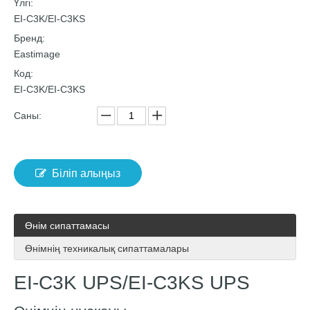
Үлгі:
EI-C3K/EI-C3KS
Бренд:
Eastimage
Код:
EI-C3K/EI-C3KS
Саны:
Біліп алыңыз
Өнім сипаттамасы
Өнімнің техникалық сипаттамалары
EI-C3K UPS/EI-C3KS UPS