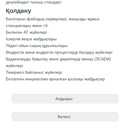
деңгейіндегі тыныш стандарт
Қолдану
Кәсіпорын файлдық серверлері, маңызды жұмыс
станциялары және т.б.
Бөлінген АТ жүйелері
Іскерлік кеңсе жабдықтары
Үйдегі ойын-сауық құрылғылары
Өндірістік және өндірістік процестерді басқару жүйелері
Қадағалауды бақылау және деректерді жинау (SCADA)
жүйелері
Теміржол байланыс жүйелері
Енгізілген өнеркәсіпке арналған қосалқы жабдықтар
Алдыңғы:
Келесі: