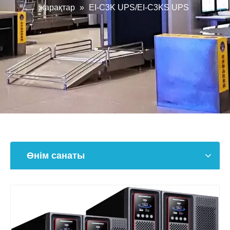
жарақтар
»
EI-C3K UPS/EI-C3KS UPS
Өнім санаты