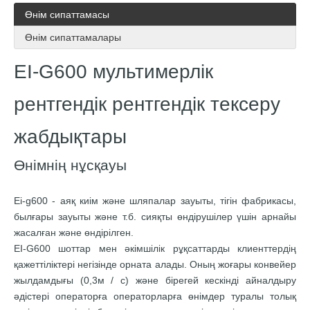
Өнім сипаттамасы
Өнім сипаттамалары
EI-G600 мультимерлік
рентгендік рентгендік тексеру
жабдықтары
Өнімнің нұсқауы
Ei-g600 - аяқ киім және шляпалар зауыты, тігін фабрикасы,
былғары зауыты және т.б. сияқты өндірушілер үшін арнайы
жасалған және өндірілген.
EI-G600 шоттар мен әкімшілік рұқсаттарды клиенттердің
қажеттіліктері негізінде орната алады. Оның жоғары конвейер
жылдамдығы (0,3м / с) және бірегей кескінді айналдыру
әдістері операторға операторларға өнімдер туралы толық