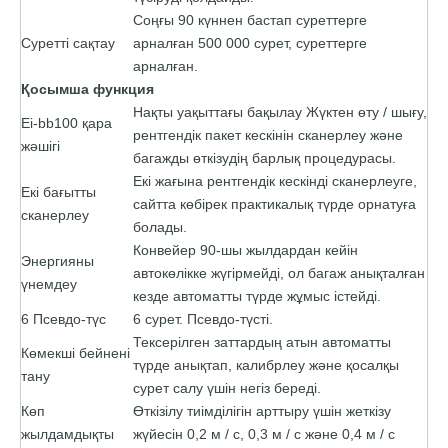
Соңғы 90 күннен бастап суреттерге
Суретті сақтау
арналған 500 000 сурет, суреттерге
арналған.
Қосымша функция
Нақты уақыттағы бақылау Жүктен өту / шығу,
Ei-bb100 қара
рентгендік пакет кескінін сканерлеу және
жәшігі
багажды өткізудің барлық процедурасы.
Екі жағына рентгендік кескінді сканерлеуге,
Екі бағытты
сайтта көбірек практикалық түрде орнатуға
сканерлеу
болады.
Конвейер 90-шы жылдардан кейін
Энергияны
автокөлікке жүгірмейді, ол багаж анықталған
үнемдеу
кезде автоматты түрде жұмыс істейді.
6 Псевдо-түс
6 сурет. Псевдо-түсті.
Тексерілген заттардың атын автоматты
Көмекші бейнені
түрде анықтап, калибрлеу және қосалқы
тану
сурет салу үшін негіз береді.
Көп
Өткізілу тиімділігін арттыру үшін жеткізу
жылдамдықты
жүйесін 0,2 м / с, 0,3 м / с және 0,4 м / с