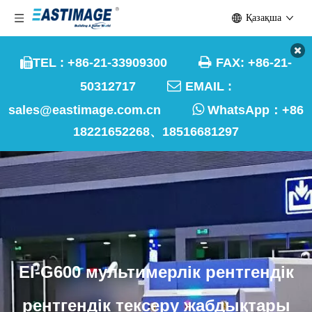
Қазақша

TEL : +86-21-33909300
FAX: +86-21-


50312717
EMAIL :

sales@eastimage.com.cn
WhatsApp：
+86
18221652268、18516681297
EI-G600 мультимерлік рентгендік
рентгендік тексеру жабдықтары