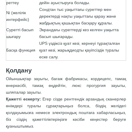
реттеу
дейін ауыстыруға болады.
Сондтан тыс уақыттағы суреттер мен
Ni (желілік
деректерді нақты уақыттағы қарау және
интерфейс)
жабдықтың қашықтан басқару құралы.
Суретті басып
Экрандағы суреттерді кез келген уақытта
шығару
басып шығарады.
UPS үздіксіз қуат көзі, кернеуі тұрақталған
Басқа функция
қуат көзі, жарықдиодты қауіпсіздік туралы
еске салу.
Қолдану
Ойыншықтар зауыты, багаж фабрикасы, кордицепс, тамақ
өнеркәсібі, тамақ өңдейтін, люкс прогургия зауыты,
шляпалар зауыты.
Қажетті ескерту:
Егер сізде рентгендік арзандық сканерлер
өнімдері туралы сұрақтарыңыз болса, біздің желідегі
қолдауымызға немесе электрондық поштаға хабарласыңыз,
біз сіздің қажеттіліктеріңізге кәсіби кеңестер беруге
қуаныштымыз.