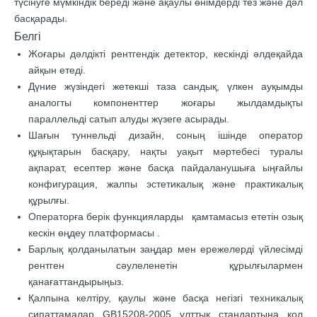
түсінуге мүмкіндік береді және ақаулы өнімдерді тез және дәл
басқарады.
Белгі
Жоғары дәлдікті рентгендік детектор, кескінді әлдеқайда
айқын етеді.
Дүние жүзіндегі жетекші таза сандық, үлкен ауқымды
аналогты компоненттер жоғары жылдамдықты
параллельді сатып алуды жүзеге асырады.
Шағын туннельді дизайн, соның ішінде оператор
құқықтарын басқару, нақты уақыт мәртебесі туралы
ақпарат, есептер және басқа пайдаланушыға ыңғайлы
конфигурация, жалпы эстетикалық және практикалық
құрылғы.
Операторға берік функцияларды қамтамасыз ететін озық
кескін өңдеу платформасы .
Барлық қолданылатын заңдар мен ережелерді үйлесімді
рентген сәулеленетін құрылғылармен
қанағаттандырыңыз.
Қалпына келтіру, қаулы және басқа негізгі техникалық
сипаттамалар GB15208-2005 ұлттық стандартына қол