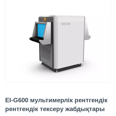
EI-G600 мультимерлік рентгендік
рентгендік тексеру жабдықтары