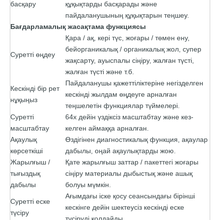
басқару
құқықтарды басқарады және
пайдаланушының құқықтарын теңшеу.
Бағдарламалық жасақтама функциясы
Қара / ақ, кері түс, жоғары / төмен ену,
бейорганикалық / органикалық жол, супер
Суретті өңдеу
жақсарту, ауыспалы сіңіру, жалған түсті,
жалған түсті және т.б.
Пайдаланушы қажеттіліктеріне негізделген
Кескінді бір рет
кескінді жылдам өңдеуге арналған
нұқыңыз
теңшелетін функциялар түймелері.
Суретті
64x дейін үздіксіз масштабтау және кез-
масштабтау
келген аймаққа арналған.
Ақаулық
Өздігінен диагностикалық функция, ақаулар
көрсеткіші
дабылы, оңай ақаулықтарды жою.
Жарылғыш /
Қате жарылғыш заттар / пакеттегі жоғары
тығыздық
сіңіру материалы дыбыстық және ашық
дабылы
болуы мүмкін.
Ағымдағы іске қосу сеансындағы бірінші
Суретті еске
кескінге дейін шектеусіз кескінді еске
түсіру
түсіруді қолдайды.