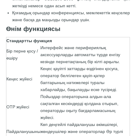
жеткізді немесе одан асып кетті.
Қоғамдық орындар конференциясы, мемлекеттік кеңселер
және басқа да маңызды орындар үшін.
Өнім функциясы
Стандартты функция
Интерфейс және перифериялық
Бір перне қосу /
аксессуарларды автоматты түрде енгізу
өшіру
кезінде пернетақтаның бір кілті арқылы.
Кеңес қауіпті заттарды өздігінен қосуға,
оператор белгілеген қауіп-қатер
Кеңес жүйесі
баптарының нәтижелері туралы
хабарлайды, бақылауды еске түсіреді.
Пойыздар операторына алдын-ала
сақталған кескіндерді қолдана отырып,
OTP жүйесі
операторды оқыту бағдарламасының
жүйесі.
Көп деңгейлі пайдаланушы әкімшілері,
Пайдаланушыны
жөндеушілер және операторлар Әр түрлі