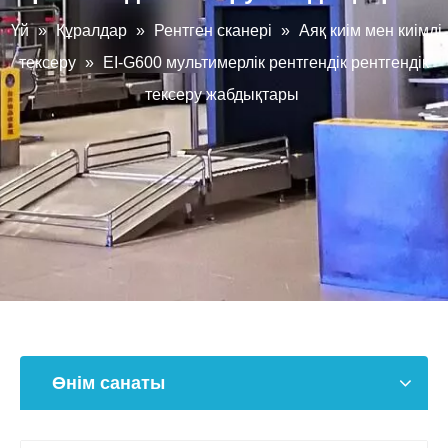
Үй
»
Құралдар
»
Рентген сканері
»
Аяқ киім мен киімді
тексеру
»
EI-G600 мультимерлік рентгендік рентгендік
тексеру жабдықтары
Өнім санаты