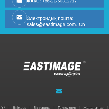
ФАКС:
+86-21-50312717
Электрондық пошта:
sales@eastimage.com. Cn
Үй
|
Өнімдер
|
Біз туралы
|
Технология
|
Жаңалықтар
|