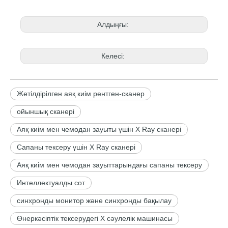
Алдыңғы:
Келесі:
Жетілдірілген аяқ киім рентген-сканер
ойыншық сканері
Аяқ киім мен чемодан зауыты үшін X Ray сканері
Сапаны тексеру үшін X Ray сканері
Аяқ киім мен чемодан зауыттарындағы сапаны тексеру
Интеллектуалды сот
синхронды монитор және синхронды бақылау
Өнеркәсіптік тексерудегі X сәулелік машинасы