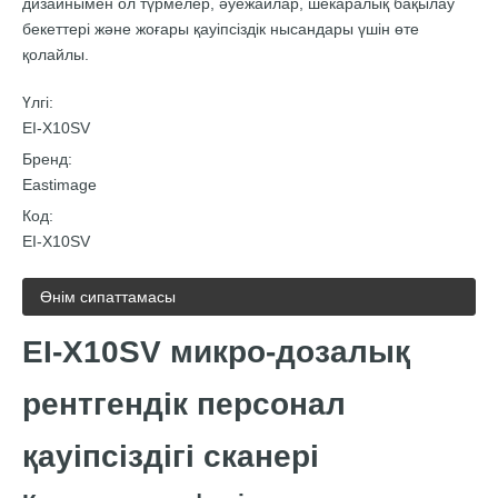
дизайнымен ол түрмелер, әуежайлар, шекаралық бақылау
бекеттері және жоғары қауіпсіздік нысандары үшін өте
қолайлы.
Үлгі:
EI-X10SV
Бренд:
Eastimage
Код:
EI-X10SV
Өнім сипаттамасы
EI-X10SV микро-дозалық
рентгендік персонал
қауіпсіздігі сканері