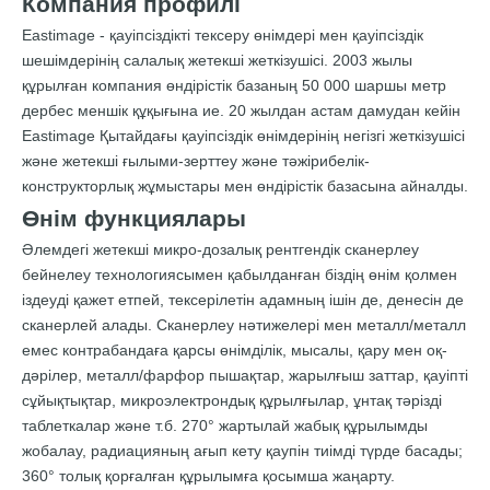
Компания профилі
Eastimage - қауіпсіздікті тексеру өнімдері мен қауіпсіздік
шешімдерінің салалық жетекші жеткізушісі. 2003 жылы
құрылған компания өндірістік базаның 50 000 шаршы метр
дербес меншік құқығына ие. 20 жылдан астам дамудан кейін
Eastimage Қытайдағы қауіпсіздік өнімдерінің негізгі жеткізушісі
және жетекші ғылыми-зерттеу және тәжірибелік-
конструкторлық жұмыстары мен өндірістік базасына айналды.
Өнім функциялары
Әлемдегі жетекші микро-дозалық рентгендік сканерлеу
бейнелеу технологиясымен қабылданған біздің өнім қолмен
іздеуді қажет етпей, тексерілетін адамның ішін де, денесін де
сканерлей алады. Сканерлеу нәтижелері мен металл/металл
емес контрабандаға қарсы өнімділік, мысалы, қару мен оқ-
дәрілер, металл/фарфор пышақтар, жарылғыш заттар, қауіпті
сұйықтықтар, микроэлектрондық құрылғылар, ұнтақ тәрізді
таблеткалар және т.б. 270° жартылай жабық құрылымды
жобалау, радиацияның ағып кету қаупін тиімді түрде басады;
360° толық қорғалған құрылымға қосымша жаңарту.