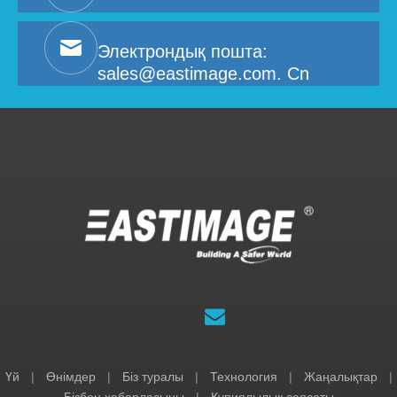
Электрондық пошта:
sales@eastimage.com. Cn
Үй
|
Өнімдер
|
Біз туралы
|
Технология
|
Жаңалықтар
|
Бізбен хабарласыңы
|
Құпиялылық саясаты