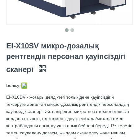
EI-X10SV микро-дозалық
рентгендік персонал қауіпсіздігі
сканері
Бөлісу:
EI-X10DV - жоғары дәлдіктегі толық дене қауіпсіздігін
тексеруге арналған микро-дозалық рентгендік персоналдың
қауіпсіздік сканері. Жетілдірілген микро-доза технологиясын
қолдана отырып, ол қолмен іздеусіз металл/металл емес
контрабанданы анықтау үшін анық бейнені береді. Реттелетін
төмен сәулелену дозасы, жылдам сканерлеу және ықшам