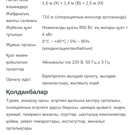
1,6 м (Ұ) × 1,4 м (В) × 2,5 м (H)
өлшемдері
Жабдықтың
710 кг (операциялық консолді қоспағанда)
жалпы салмағы
Жүйенің қуат
Номиналды қуаты 850 Вт; ең жоғары қуат <
тұтынуы
4 кВт
0°C ~ +40°C / 5% ~ 95%
Жұмыс ортасы
(конденсацияланбайтын)
Қуат көзіне
қойылатын
Айнымалы ток 220 В, 50 Гц ± 3 Гц
талаптар
Біріктірілген жылдам орнату, жылдам
Орнату әдісі
орналастыру, жылжыту оңай
Қолданбалар
Түрме, анықтау орны, есірткіні қалпына келтіру орталығы,
полицияның есірткіге қарсы бюросы, шекара қызметі, кеден,
әуежай, теміржол вокзалы, порттар, шахталық компаниялар,
қойма, үкімет ғимараттары, институттар, жиналыс
орталықтары