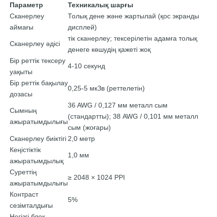
Параметр
Техникалық шарғы
Сканерлеу
Толық дене және жартылай (қос экранды
аймағы
дисплей)
тік сканерлеу; тексерілетін адамға толық
Сканерлеу әдісі
денеге көшудің қажеті жоқ
Бір реттік тексеру
4-10 секунд
уақыты
Бір реттік бақылау
0,25-5 мкЗв (реттелетін)
дозасы
36 AWG / 0,127 мм металл сым
Сымның
(стандартты); 38 AWG / 0,101 мм металл
ажыратымдылығы
сым (жоғары)
Сканерлеу биіктігі
2,0 метр
Кеңістіктік
1,0 мм
ажыратымдылық
Суреттің
≥ 2048 × 1024 PPI
ажыратымдылығы
Контраст
5%
сезімталдығы
Негізгі блок