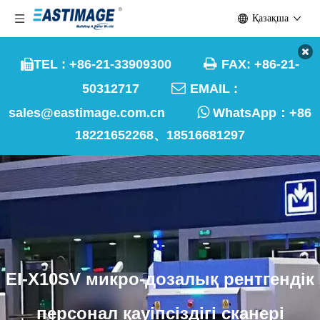
Қазақша

TEL : +86-21-33909300
FAX: +86-21-


50312717
EMAIL :

sales@eastimage.com.cn
WhatsApp：
+86
18221652268、18516681297
EI-X10SV микро-дозалық рентгендік
персонал қауіпсіздігі сканері