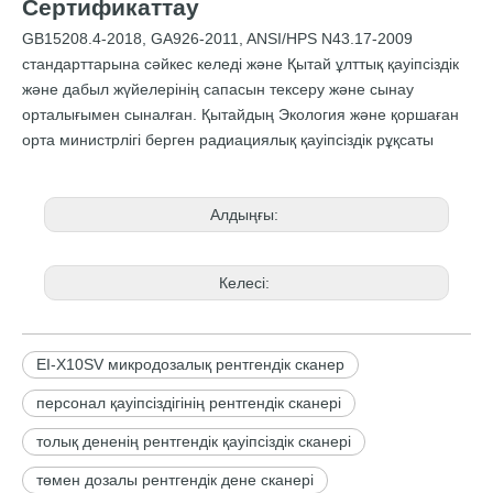
Сертификаттау
GB15208.4-2018, GA926-2011, ANSI/HPS N43.17-2009
стандарттарына сәйкес келеді және Қытай ұлттық қауіпсіздік
және дабыл жүйелерінің сапасын тексеру және сынау
орталығымен сыналған. Қытайдың Экология және қоршаған
орта министрлігі берген радиациялық қауіпсіздік рұқсаты
Алдыңғы:
Келесі:
EI-X10SV микродозалық рентгендік сканер
персонал қауіпсіздігінің рентгендік сканері
толық дененің рентгендік қауіпсіздік сканері
төмен дозалы рентгендік дене сканері