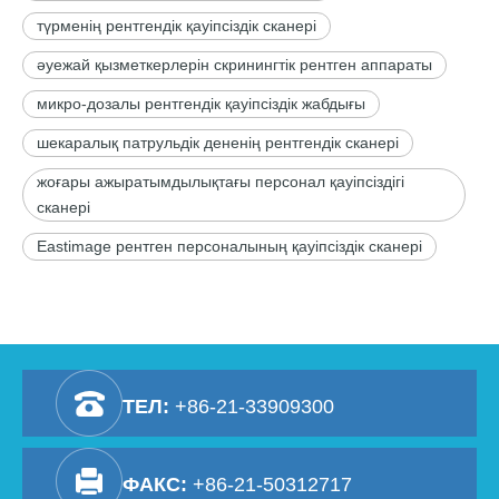
түрменің рентгендік қауіпсіздік сканері
әуежай қызметкерлерін скринингтік рентген аппараты
микро-дозалы рентгендік қауіпсіздік жабдығы
шекаралық патрульдік дененің рентгендік сканері
жоғары ажыратымдылықтағы персонал қауіпсіздігі
сканері
Eastimage рентген персоналының қауіпсіздік сканері
ТЕЛ:
+86-21-33909300
ФАКС:
+86-21-50312717