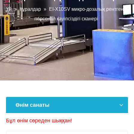
Үй
»
Құралдар
»
EI-X10SV микро-дозалық рентгендік
персонал қауіпсіздігі сканері
Өнім санаты
Бұл өнім сөреден шыққан!