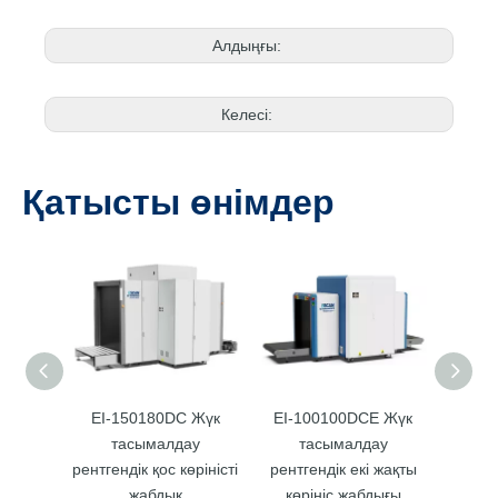
Алдыңғы:
Келесі:
Қатысты өнімдер
EI-150180DC Жүк
EI-100100DCE Жүк
E
тасымалдау
тасымалдау
тексер
рентгендік қос көріністі
рентгендік екі жақты
ар
жабдық
көрініс жабдығы