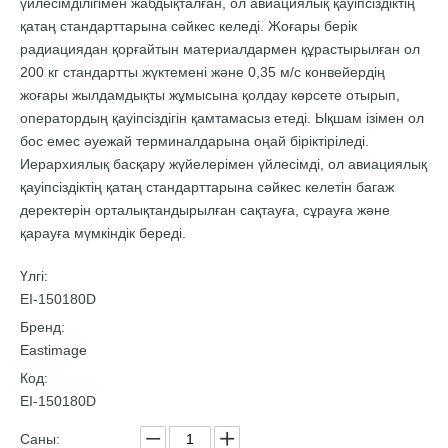
үйлесімділігімен жабдықталған, ол авиациялық қауіпсіздіктің
қатаң стандарттарына сәйкес келеді. Жоғары берік
радиациядан қорғайтын материалдармен құрастырылған ол
200 кг стандартты жүктемені және 0,35 м/с конвейердің
жоғары жылдамдықты жұмысына қолдау көрсете отырып,
оператордың қауіпсіздігін қамтамасыз етеді. Ықшам ізімен ол
бос емес әуежай терминалдарына оңай біріктіріледі.
Иерархиялық басқару жүйелерімен үйлесімді, ол авиациялық
қауіпсіздіктің қатаң стандарттарына сәйкес келетін багаж
деректерін орталықтандырылған сақтауға, сұрауға және
қарауға мүмкіндік береді.
Үлгі:
EI-150180D
Бренд:
Eastimage
Код:
EI-150180D
Саны: