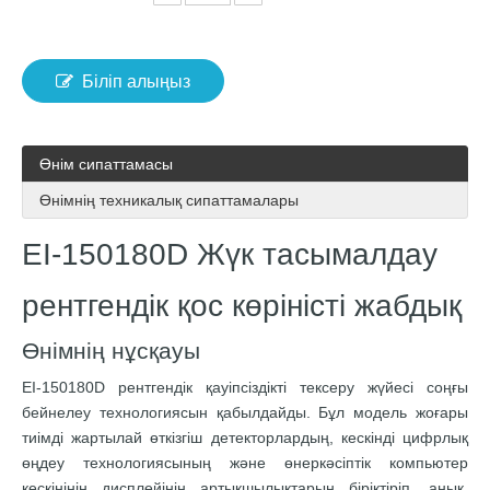
Біліп алыңыз
Өнім сипаттамасы
Өнімнің техникалық сипаттамалары
EI-150180D Жүк тасымалдау
рентгендік қос көріністі жабдық
Өнімнің нұсқауы
EI-150180D рентгендік қауіпсіздікті тексеру жүйесі соңғы
бейнелеу технологиясын қабылдайды. Бұл модель жоғары
тиімді жартылай өткізгіш детекторлардың, кескінді цифрлық
өңдеу технологиясының және өнеркәсіптік компьютер
кескінінің дисплейінің артықшылықтарын біріктіріп, анық,