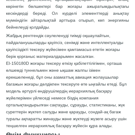
көрінетін бөлшектері бар жоғары ажыратымдылықтағы
кескіндерді береді. Ол күрделі элементтерді анықтау
мүмкіндігін айтарлықтай арттыра отырып, көп энергияны
бейнелеуді қолдайды.
Жабдық рентгендік сәулеленуді тиімді оқшаулайтын,
пайдаланушыларды қауіпсіз, сенімді және интеллектуалды
қауіпсіздікті тексеру жүйесімен қамтамасыз ететін жоғары
берік қорғаныс материалдарымен жасалған.
EI-150180D жоғары тексеру өткізу қабілеттілігімен, орташа
өлшемді туннельмен және ықшам жалпы ізімен
ерекшеленеді, бұл оны азаматтық авиация жолаушылар
багажын жоғары дәлдікпен тексеруге өте ыңғайлы етеді. Бұл
модель әртүрлі өндірушілердің иерархиялық басқару
жүйелерімен үйлеседі немесе біздің компания
орталықтандырылған сақтауды, сұрауды, статистиканы, жүк
суреттерін жүктеп салуды және қарауды, сондай-ақ багаж
туралы ақпаратты жинауды және жүктеуді жүзеге асыру үшін
теңшелген иерархиялық басқару жүйесін құра алады.
Өнім функциясы