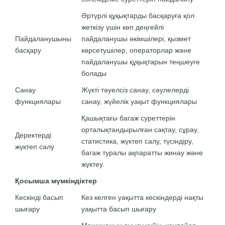
Әртүрлі құқықтарды басқаруға қол
жеткізу үшін көп деңгейлі
Пайдаланушыны
пайдаланушы әкімшілері, қызмет
басқару
көрсетушілер, операторлар және
пайдаланушы құқықтарын теңшеуге
болады
Санау
Жүкті тәуелсіз санау, сәулелерді
функциялары
санау, жүйелік уақыт функциялары
Қашықтағы багаж суреттерін
орталықтандырылған сақтау, сұрау,
Деректерді
статистика, жүктеп салу, түсіндіру,
жүктеп салу
багаж туралы ақпаратты жинау және
жүктеу.
Қосымша мүмкіндіктер
Кескінді басып
Кез келген уақытта кескіндерді нақты
шығару
уақытта басып шығару