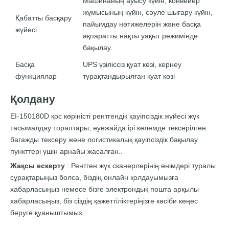
Машинаның ауысу күйін, конвейер
жұмысының күйін, сәуле шығару күйін,
Қабатты басқару
пайымдау нәтижелерін және басқа
жүйесі
ақпаратты нақты уақыт режимінде
бақылау.
Басқа
UPS үзіліссіз қуат көзі, кернеу
функциялар
тұрақтандырылған қуат көзі
Қолдану
EI-150180D қос көріністі рентгендік қауіпсіздік жүйесі
жүк
тасымалдау тораптары, әуежайда ірі көлемде тексерілген
багажды тексеру және логистикалық қауіпсіздік бақылау
пункттері үшін арнайы жасалған.
.
Жақсы ескерту
: Рентген жүк сканерлерінің өнімдері туралы
сұрақтарыңыз болса, біздің онлайн қолдауымызға
хабарласыңыз немесе бізге электрондық пошта арқылы
хабарласыңыз, біз сіздің қажеттіліктеріңізге кәсіби кеңес
беруге қуаныштымыз.