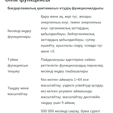
Бағдарламалық қамтамасыз етудің функционалдығы
Қара және ақ, ​​кері түс, жоғары
энергияның енуі, төмен энергияның
енуі, органикалық заттардың
Кескінді өңдеу
қабылданбауы, бейорганикалық
функциялары
заттардың қабылданбауы, супер
күшейту, ауыспалы сіңіру, псевдо-түс
және т.б.
Түйме
Пайдаланушы әдеттеріне сәйкес
функциясын
реттелетін функционалдық пернелер,
теңшеу
кескінді өңдеу таңбашалары
Кез келген аймақта 1~64 есе
масштабтау, үздіксіз үлкейтуді қолдау,
Таңдау және
кез келген роуминг аймағында
масштабтау
масштабтау, масштабтау дисплейін
таңдау үшін 9 аймақ
500 000 кескінді сақтау, бума суреті