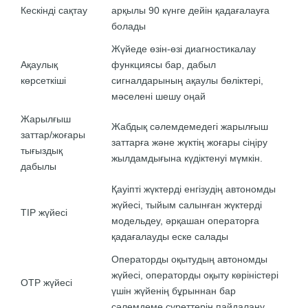
Кескінді сақтау
арқылы 90 күнге дейін қадағалауға
болады
Жүйеде өзін-өзі диагностикалау
Ақаулық
функциясы бар, дабыл
көрсеткіші
сигналдарының ақаулы бөліктері,
мәселені шешу оңай
Жарылғыш
Жабдық сәлемдемедегі жарылғыш
заттар/жоғары
заттарға және жүктің жоғары сіңіру
тығыздық
жылдамдығына күдіктенуі мүмкін.
дабылы
Қауіпті жүктерді енгізудің автономды
жүйесі, тыйым салынған жүктерді
TIP жүйесі
модельдеу, әрқашан операторға
қадағалауды еске салады
Операторды оқытудың автономды
жүйесі, операторды оқыту көріністері
OTP жүйесі
үшін жүйенің бұрыннан бар
сәлемдеме суреттерін пайдалану