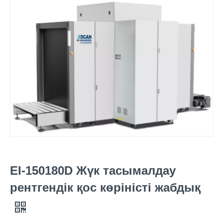
EI-150180D Жүк тасымалдау
рентгендік қос көріністі жабдық