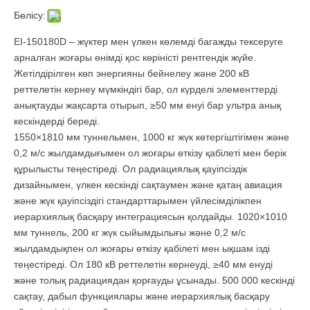
Бөлісу:
EI-150180D – жүктер мен үлкен көлемді багажды тексеруге
арналған жоғары өнімді қос көріністі рентгендік жүйе.
Жетілдірілген көп энергияны бейнелеу және 200 кВ
реттелетін кернеу мүмкіндігі бар, ол күрделі элементтерді
анықтауды жақсарта отырып, ≥50 мм енуі бар ультра анық
кескіндерді береді.
1550×1810 мм туннельмен, 1000 кг жүк көтергіштігімен және
0,2 м/с жылдамдығымен ол жоғары өткізу қабілеті мен берік
құрылысты теңестіреді. Ол радиациялық қауіпсіздік
дизайнымен, үлкен кескінді сақтаумен және қатаң авиация
және жүк қауіпсіздігі стандарттарымен үйлесімділікпен
иерархиялық басқару интеграциясын қолдайды. 1020×1010
мм туннель, 200 кг жүк сыйымдылығы және 0,2 м/с
жылдамдықпен ол жоғары өткізу қабілеті мен ықшам ізді
теңестіреді. Ол 180 кВ реттелетін кернеуді, ≥40 мм енуді
және толық радиациядан қорғауды ұсынады. 500 000 кескінді
сақтау, дабыл функциялары және иерархиялық басқару