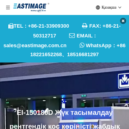
Қазақша

TEL : +86-21-33909300
FAX: +86-21-


50312717
EMAIL :

sales@eastimage.com.cn
WhatsApp：
+86
18221652268、18516681297
EI-150180D Жүк тасымалдау
рентгендік қос көріністі жабдық