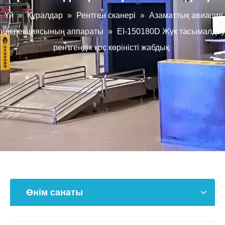
Үй
»
Құралдар
»
Рентген сканері
»
Азаматтық авиация
инспекциясының аппараты
»
EI-150180D Жүк тасымалдау
рентгендік қос көріністі жабдық
Өнім санаты