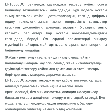
EI-16580DC рентгендік қауіпсіздікті тексеру жүйесі соңғы
бейнелеу технологиясын қабылдайды. Бұл модель жоғары
тиімді жартылай өткізгіш детекторлардың, кескінді цифрлық
өңдеу технологиясының және өнеркәсіптік компьютер
кескінінің дисплейінің артықшылықтарын біріктіріп, анық,
көрінетін бөлшектері бар жоғары ажыратымдылықтағы
кескіндерді береді. Ол күрделі элементтерді анықтау
мүмкіндігін айтарлықтай арттыра отырып, көп энергияны
бейнелеуді қолдайды.
Жабдық рентгендік сәулеленуді тиімді оқшаулайтын,
пайдаланушыларды қауіпсіз, сенімді және интеллектуалды
қауіпсіздікті тексеру жүйесімен қамтамасыз ететін жоғары
берік қорғаныс материалдарымен жасалған.
EI-16580DC жоғары тексеру өткізу қабілеттілігімен, орташа
өлшемді туннельмен және ықшам жалпы ізімен
ерекшеленеді, бұл оны азаматтық авиация жолаушылар
багажын жоғары дәлдікпен тексеруге өте ыңғайлы етеді. Бұл
модель әртүрлі өндірушілердің иерархиялық басқару
жүйелерімен үйлеседі немесе біздің компания