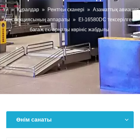
Үй
»
Құралдар
»
Рентген сканері
»
Азаматтық авиация
инспекциясының аппараты
»
EI-16580DC тексерілген
багаж екі арналы көрініс жабдығы
Өнім санаты