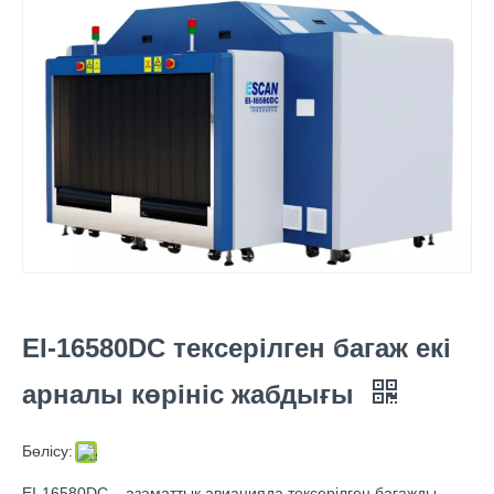
EI-16580DC тексерілген багаж екі
арналы көрініс жабдығы
Бөлісу:
EI-16580DC – азаматтық авиацияда тексерілген багажды