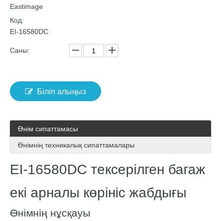
Eastimage
Код:
EI-16580DC
Саны:
Біліп алыңыз
Өнім сипаттамасы
Өнімнің техникалық сипаттамалары
EI-16580DC тексерілген багаж
екі арналы көрініс жабдығы
Өнімнің нұсқауы