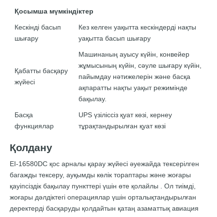
Қосымша мүмкіндіктер
Кескінді басып
Кез келген уақытта кескіндерді нақты
шығару
уақытта басып шығару
Машинаның ауысу күйін, конвейер
жұмысының күйін, сәуле шығару күйін,
Қабатты басқару
пайымдау нәтижелерін және басқа
жүйесі
ақпаратты нақты уақыт режимінде
бақылау.
Басқа
UPS үзіліссіз қуат көзі, кернеу
функциялар
тұрақтандырылған қуат көзі
Қолдану
EI-16580DC қос арналы қарау жүйесі
әуежайда тексерілген
багажды тексеру, ауқымды көлік тораптары және жоғары
қауіпсіздік бақылау пункттері үшін өте қолайлы
. Ол тиімді,
жоғары дәлдіктегі операциялар үшін орталықтандырылған
деректерді басқаруды қолдайтын қатаң азаматтық авиация