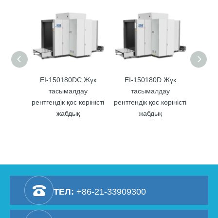
EI-150180DC Жүк
EI-150180D Жүк
EI-1
тасымалдау
тасымалдау
т
рентгендік қос көріністі
рентгендік қос көріністі
рентг
жабдық
жабдық
көр
ТЕЛ:
+86-21-33909300