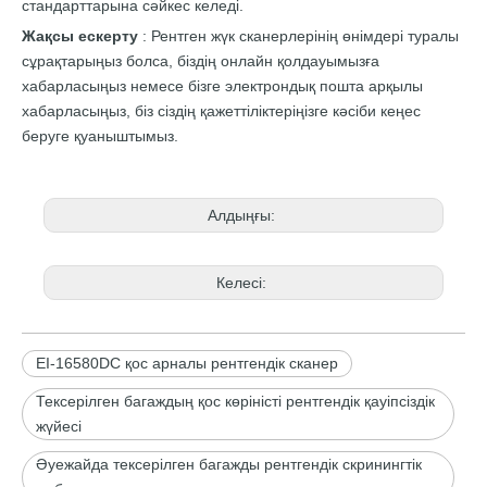
стандарттарына сәйкес келеді.
Жақсы ескерту
: Рентген жүк сканерлерінің өнімдері туралы
сұрақтарыңыз болса, біздің онлайн қолдауымызға
хабарласыңыз немесе бізге электрондық пошта арқылы
хабарласыңыз, біз сіздің қажеттіліктеріңізге кәсіби кеңес
беруге қуаныштымыз.
Алдыңғы:
Келесі:
EI-16580DC қос арналы рентгендік сканер
Тексерілген багаждың қос көріністі рентгендік қауіпсіздік
жүйесі
Әуежайда тексерілген багажды рентгендік скринингтік