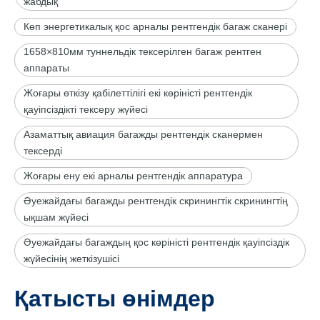
жабдық
Көп энергетикалық қос арналы рентгендік багаж сканері
1658×810мм туннельдік тексерілген багаж рентген
аппараты
Жоғары өткізу қабілеттілігі екі көріністі рентгендік
қауіпсіздікті тексеру жүйесі
Азаматтық авиация багажды рентгендік сканермен
тексерді
Жоғары ену екі арналы рентгендік аппаратура
Әуежайдағы багажды рентгендік скринингтік скринингтің
ықшам жүйесі
Әуежайдағы багаждың қос көріністі рентгендік қауіпсіздік
жүйесінің жеткізушісі
Қатысты өнімдер