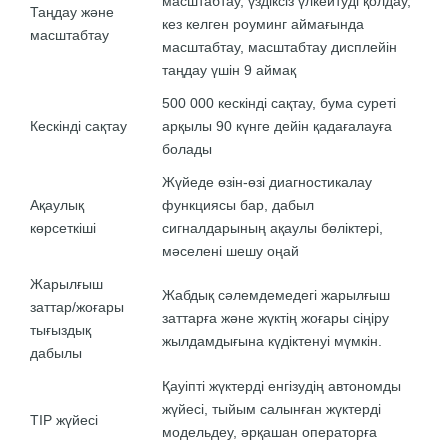
масштабтау, үздіксіз үлкейтуді қолдау,
Таңдау және
кез келген роуминг аймағында
масштабтау
масштабтау, масштабтау дисплейін
таңдау үшін 9 аймақ
500 000 кескінді сақтау, бума суреті
Кескінді сақтау
арқылы 90 күнге дейін қадағалауға
болады
Жүйеде өзін-өзі диагностикалау
Ақаулық
функциясы бар, дабыл
көрсеткіші
сигналдарының ақаулы бөліктері,
мәселені шешу оңай
Жарылғыш
Жабдық сәлемдемедегі жарылғыш
заттар/жоғары
заттарға және жүктің жоғары сіңіру
тығыздық
жылдамдығына күдіктенуі мүмкін.
дабылы
Қауіпті жүктерді енгізудің автономды
жүйесі, тыйым салынған жүктерді
TIP жүйесі
модельдеу, әрқашан операторға