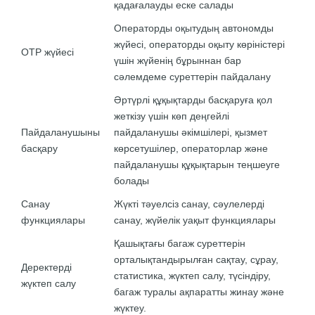
қадағалауды еске салады
Операторды оқытудың автономды
жүйесі, операторды оқыту көріністері
OTP жүйесі
үшін жүйенің бұрыннан бар
сәлемдеме суреттерін пайдалану
Әртүрлі құқықтарды басқаруға қол
жеткізу үшін көп деңгейлі
Пайдаланушыны
пайдаланушы әкімшілері, қызмет
басқару
көрсетушілер, операторлар және
пайдаланушы құқықтарын теңшеуге
болады
Санау
Жүкті тәуелсіз санау, сәулелерді
функциялары
санау, жүйелік уақыт функциялары
Қашықтағы багаж суреттерін
орталықтандырылған сақтау, сұрау,
Деректерді
статистика, жүктеп салу, түсіндіру,
жүктеп салу
багаж туралы ақпаратты жинау және
жүктеу.