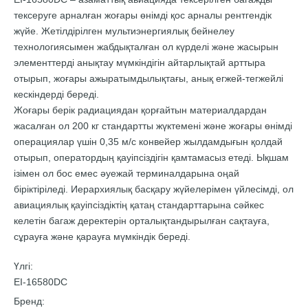
тексеруге арналған жоғары өнімді қос арналы рентгендік
жүйе. Жетілдірілген мультиэнергиялық бейнелеу
технологиясымен жабдықталған ол күрделі және жасырын
элементтерді анықтау мүмкіндігін айтарлықтай арттыра
отырып, жоғары ажыратымдылықтағы, анық егжей-тегжейлі
кескіндерді береді.
Жоғары берік радиациядан қорғайтын материалдардан
жасалған ол 200 кг стандартты жүктемені және жоғары өнімді
операциялар үшін 0,35 м/с конвейер жылдамдығын қолдай
отырып, оператордың қауіпсіздігін қамтамасыз етеді. Ықшам
ізімен ол бос емес әуежай терминалдарына оңай
біріктіріледі. Иерархиялық басқару жүйелерімен үйлесімді, ол
авиациялық қауіпсіздіктің қатаң стандарттарына сәйкес
келетін багаж деректерін орталықтандырылған сақтауға,
сұрауға және қарауға мүмкіндік береді.
Үлгі:
EI-16580DC
Бренд: