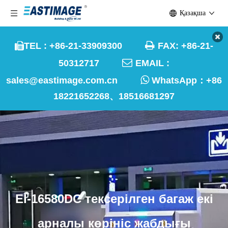
Қазақша

TEL : +86-21-33909300
FAX: +86-21-


50312717
EMAIL :

sales@eastimage.com.cn
WhatsApp：
+86
18221652268、18516681297
EI-16580DC тексерілген багаж екі
арналы көрініс жабдығы