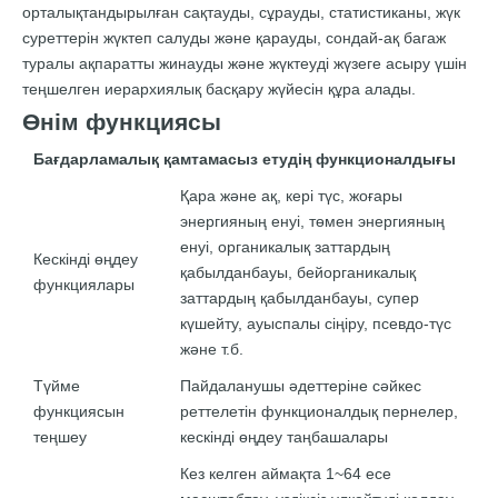
орталықтандырылған сақтауды, сұрауды, статистиканы, жүк
суреттерін жүктеп салуды және қарауды, сондай-ақ багаж
туралы ақпаратты жинауды және жүктеуді жүзеге асыру үшін
теңшелген иерархиялық басқару жүйесін құра алады.
Өнім функциясы
Бағдарламалық қамтамасыз етудің функционалдығы
Қара және ақ, ​​кері түс, жоғары
энергияның енуі, төмен энергияның
енуі, органикалық заттардың
Кескінді өңдеу
қабылданбауы, бейорганикалық
функциялары
заттардың қабылданбауы, супер
күшейту, ауыспалы сіңіру, псевдо-түс
және т.б.
Түйме
Пайдаланушы әдеттеріне сәйкес
функциясын
реттелетін функционалдық пернелер,
теңшеу
кескінді өңдеу таңбашалары
Кез келген аймақта 1~64 есе